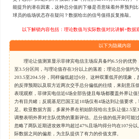
能提升的潜在因素，这种总分值的下修是否意味着外界预判比
球员的临场状态存在疑问？数据给出的信号值得反复推敲。
以下解锁内容包括：理论数值与实际数值对比讲解+数
以下为隐藏内容
理论让值测算显示菲律宾电信主场应具备约6.5分的优势，
至3.5分区间，与理论值存在3分以上的落差；理论总分值约为
203.5至204.5分，同样偏低超过6分。这种双重低开的现
的反弹预期以及双方近两次交手总分偏低的往绩，来刻意压
表现观察，菲律宾电信近6场全部告捷且每场都覆盖外界让值要
力有目共睹；反观基尼巴国王近10场仅有4场达到让值要求，
足。欧亚数据方面，多家外界在初始阶段给出主队让值2.5至3
调整表明外界对主队优势的重新评估。总分值的低开则可能
忽略了两队近期进攻效率均超过47%且场均得分均在107分
际数据之间的偏差，为主队提供了有力的价值支撑。