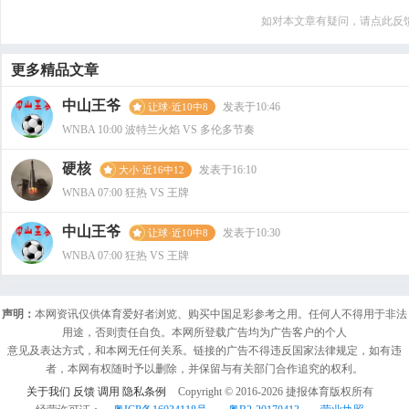
如对本文章有疑问，请点此反
更多精品文章
中山王爷
发表于10:46
让球·近10中8
WNBA 10:00 波特兰火焰 VS 多伦多节奏
硬核
发表于16:10
大小·近16中12
WNBA 07:00 狂热 VS 王牌
中山王爷
发表于10:30
让球·近10中8
WNBA 07:00 狂热 VS 王牌
声明：
本网资讯仅供体育爱好者浏览、购买中国足彩参考之用。任何人不得用于非法
用途，否则责任自负。本网所登载广告均为广告客户的个人
意见及表达方式，和本网无任何关系。链接的广告不得违反国家法律规定，如有违
者，本网有权随时予以删除，并保留与有关部门合作追究的权利。
关于我们
反馈
调用
隐私条例
Copyright © 2016-
2026
捷报体育版权所有