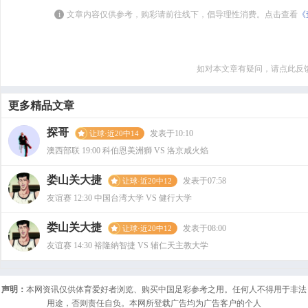
i
文章内容仅供参考，购彩请前往线下，倡导理性消费。点击查看
《
如对本文章有疑问，请点此反
更多精品文章
探哥
发表于10:10
让球·近20中14
澳西部联 19:00 科伯恩美洲獅 VS 洛京咸火焰
娄山关大捷
发表于07:58
让球·近20中12
友谊赛 12:30 中国台湾大学 VS 健行大学
娄山关大捷
发表于08:00
让球·近20中12
友谊赛 14:30 裕隆納智捷 VS 辅仁天主教大学
声明：
本网资讯仅供体育爱好者浏览、购买中国足彩参考之用。任何人不得用于非法
用途，否则责任自负。本网所登载广告均为广告客户的个人