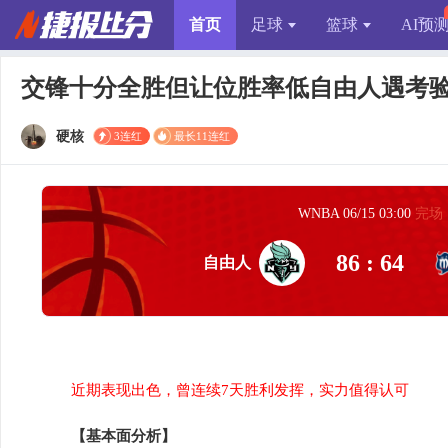
首页
足球
篮球
AI预
交锋十分全胜但让位胜率低自由人遇考
硬核
3连红
最长11连红
WNBA 06/15 03:00
完场
86 : 64
自由人
近期表现出色，曾连续7天胜利发挥，实力值得认可
【基本面分析】