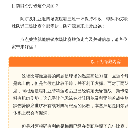
目前能否打破这个局面？
阿尔及利亚近四场友谊赛三胜一坪保持不败，球队不仅零
球队近三场比赛全部零封，防守端表现非常出铯！
点点关注就能解锁本场比赛胜负走向及关键信息，请各位
家带来好运！
以下为隐藏内容
这场比赛最重要的问题是球场的温度高达31度，且这个球
是晚上的，但是气候也比较干燥，并不利于发挥。而对于两
席，阿根廷是塔利亚菲科这名后卫已经确定无缘首战，斯卡
科有肌肉伤势，这几乎让他无缘在对阵阿尔及利亚的首战中
踝伤势缺席世堺杯首战对阵阿根廷的比赛，本塞拜尼是阿尔
体系上都会有漏洞。
但是对阿根廷有利的是梅西已经在美职联踢了几年比赛，