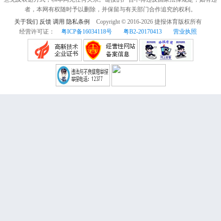
者，本网有权随时予以删除，并保留与有关部门合作追究的权利。
关于我们
反馈
调用
隐私条例
Copyright © 2016-
2026
捷报体育版权所有
经营许可证：
粤ICP备16034118号
粤B2-20170413
营业执照