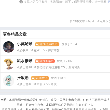
i
文章内容仅供参考，购彩请前往线下，倡导理性消费。点击查看
《
如对本文章有疑问，请点此反
更多精品文章
小莫足球
发表于23:34
让球·近20中13
欧协联 00:30 克卢日 VS 特罗姆瑟
流水推球
发表于23:02
让球·6连红
欧罗巴杯 01:00 赫拉德茨克拉洛韦 VS 贝西克塔斯
张敬勋
发表于18:21
近16中12
欧罗巴杯 03:00 本菲卡 VS 哈茨
声明：
本网资讯仅供体育爱好者浏览、购买中国足彩参考之用。任何人不得用于非法
用途，否则责任自负。本网所登载广告均为广告客户的个人
意见及表达方式，和本网无任何关系。链接的广告不得违反国家法律规定，如有违