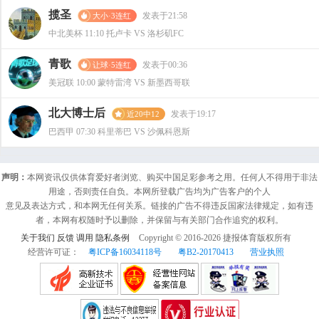
揽圣
发表于21:58
大小·3连红
中北美杯 11:10 托卢卡 VS 洛杉矶FC
青歌
发表于00:36
让球·5连红
美冠联 10:00 蒙特雷湾 VS 新墨西哥联
北大博士后
发表于19:17
近20中12
巴西甲 07:30 科里蒂巴 VS 沙佩科恩斯
声明：
本网资讯仅供体育爱好者浏览、购买中国足彩参考之用。任何人不得用于非法
用途，否则责任自负。本网所登载广告均为广告客户的个人
意见及表达方式，和本网无任何关系。链接的广告不得违反国家法律规定，如有违
者，本网有权随时予以删除，并保留与有关部门合作追究的权利。
关于我们
反馈
调用
隐私条例
Copyright © 2016-
2026
捷报体育版权所有
经营许可证：
粤ICP备16034118号
粤B2-20170413
营业执照