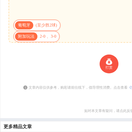
葡萄牙
(至少胜2球)
附加玩法
2-0 、3-0
打赏
i
文章内容仅供参考，购彩请前往线下，倡导理性消费。点击查看
《
如对本文章有疑问，请点此反
更多精品文章