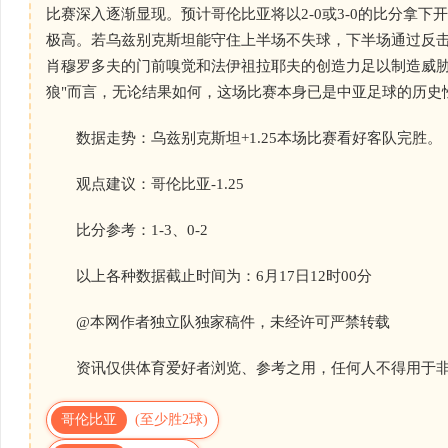
比赛深入逐渐显现。预计哥伦比亚将以2-0或3-0的比分拿下
极高。若乌兹别克斯坦能守住上半场不失球，下半场通过反
肖穆罗多夫的门前嗅觉和法伊祖拉耶夫的创造力足以制造威胁
狼"而言，无论结果如何，这场比赛本身已是中亚足球的历史
数据走势：乌兹别克斯坦+1.25本场比赛看好客队完胜。
观点建议：哥伦比亚-1.25
比分参考：1-3、0-2
以上各种数据截止时间为：6月17日12时00分
@本网作者独立队独家稿件，未经许可严禁转载
资讯仅供体育爱好者浏览、参考之用，任何人不得用于非
哥伦比亚
(至少胜2球)