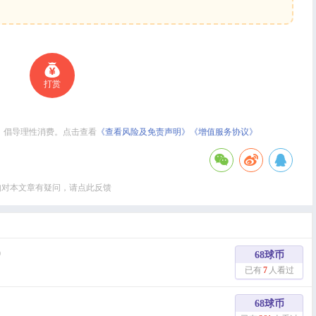
打赏
，倡导理性消费。点击查看
《查看风险及免责声明》
《增值服务协议》
如对本文章有疑问，请点此反馈
9
68球币
已有
7
人看过
68球币