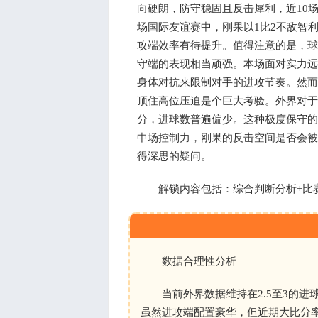
向硬朗，防守稳固且反击犀利，近10场
场国际友谊赛中，刚果以1比2不敌智利
攻端效率有待提升。值得注意的是，球
守端的表现相当顽强。本场面对实力远
身体对抗来限制对手的进攻节奏。然而
顶住高位压迫是个巨大考验。外界对于
分，进球数普遍偏少。这种极度保守的
中场控制力，刚果的反击空间是否会被
得深思的疑问。
解锁内容包括：综合判断分析+比赛
数据合理性分析
当前外界数据维持在2.5至3的进
虽然进攻端配置豪华，但近期大比分