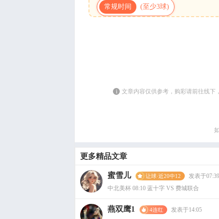
常规时间
(至少3球)
i
文章内容仅供参考，购彩请前往线下
更多精品文章
蜜雪儿
发表于07:3
让球·近20中12
中北美杯 08:10 蓝十字 VS 费城联合
燕双鹰1
发表于14:05
4连红