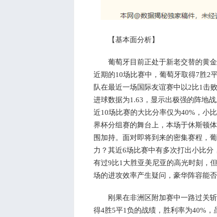
【基本面分析】
葡萄牙目前正处于新老交替的黄金时
近期的10场比赛中，葡萄牙取得7胜2
队在最近一场国际友谊赛中以2比1击败
进球数据为1.63，显示出极强的阵
近10场比赛的大比分率仅为40%，
界杯分组赛的舞台上，本场于休斯顿体
围加持。面对即将到来的密集赛程，葡
力？其近6场比赛中有多次打出小比分
有过9比1大胜亚美尼亚的高光时刻，
场的进攻效率产生疑问，豪华阵容能否
刚果在非洲区附加赛中一路过关斩将
得4胜5平1负的战绩，胜利率为40%