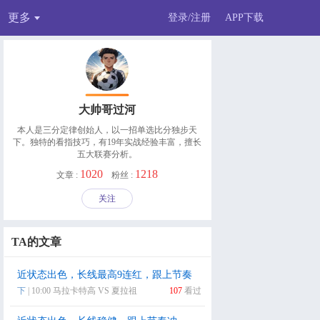
更多
登录/注册
APP下载
大帅哥过河
本人是三分定律创始人，以一招单选比分独步天
下。独特的看指技巧，有19年实战经验丰富，擅长
五大联赛分析。
1020
1218
文章 :
粉丝 :
关注
TA的文章
近状态出色，长线最高9连红，跟上节奏
下
| 10:00 马拉卡特高 VS 夏拉祖
107
看过