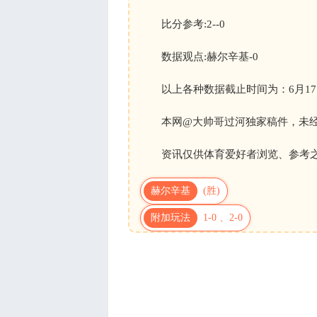
比分参考:2--0
数据观点:赫尔辛基-0
以上各种数据截止时间为：6月17日
本网@大帅哥过河独家稿件，未经
资讯仅供体育爱好者浏览、参考之
赫尔辛基
(胜)
附加玩法
1-0 、2-0