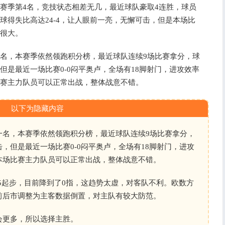
季第4名，竞技状态相差无几，最近球队豪取4连胜，球员
球得失比高达24-4，让人眼前一亮，无懈可击，但是本场比
很大。
，本赛季依然领跑积分榜，最近球队连续9场比赛拿分，球
但是最近一场比赛0-0闷平奥卢，全场有18脚射门，进攻效率
赛主力队员可以正常出战，整体战意不错。
以下为隐藏内容
，本赛季依然领跑积分榜，最近球队连续9场比赛拿分，
，但是最近一场比赛0-0闷平奥卢，全场有18脚射门，进攻
本场比赛主力队员可以正常出战，整体战意不错。
5起步，目前降到了0指，这趋势太虚，对客队不利。欧数方
前后市调整为主客数据倒置，对主队有较大防范。
更多，所以选择主胜。