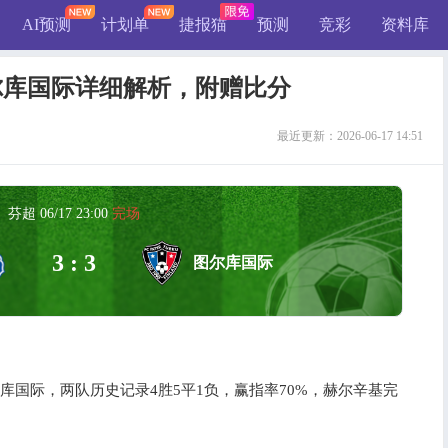
AI预测
计划单
捷报猫
预测
竞彩
资料库
尔库国际详细解析，附赠比分
最近更新：2026-06-17 14:51
芬超 06/17 23:00
完场
3 : 3
图尔库国际
际，两队历史记录4胜5平1负，赢指率70%，赫尔辛基完