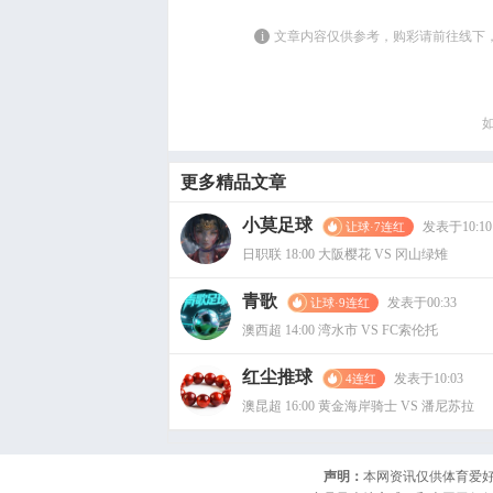
i
文章内容仅供参考，购彩请前往线下
更多精品文章
小莫足球
发表于10:10
让球·7连红
日职联 18:00 大阪樱花 VS 冈山绿雉
青歌
发表于00:33
让球·9连红
澳西超 14:00 湾水市 VS FC索伦托
红尘推球
发表于10:03
4连红
澳昆超 16:00 黄金海岸骑士 VS 潘尼苏拉
声明：
本网资讯仅供体育爱