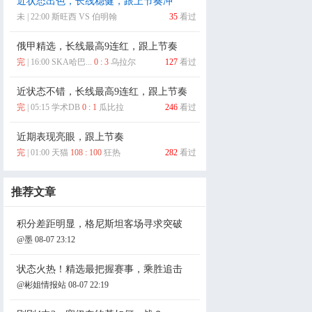
近状态出色，长线稳健，跟上节奏冲
未 | 22:00 斯旺西 VS 伯明翰
35
看过
俄甲精选，长线最高9连红，跟上节奏
完
| 16:00 SKA哈巴...
0 : 3
乌拉尔
127
看过
近状态不错，长线最高9连红，跟上节奏
完
| 05:15 学术DB
0 : 1
瓜比拉
246
看过
近期表现亮眼，跟上节奏
完
| 01:00 天猫
108 : 100
狂热
282
看过
推荐文章
积分差距明显，格尼斯坦客场寻求突破
@墨 08-07 23:12
状态火热！精选最把握赛事，乘胜追击
@彬姐情报站 08-07 22:19