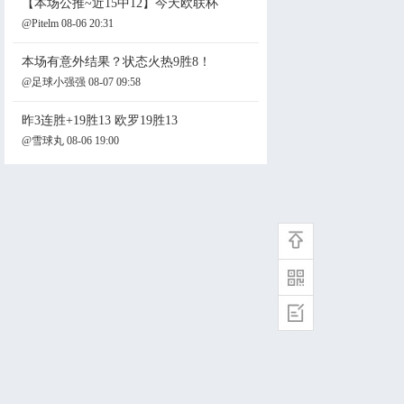
【本场公推~近15中12】今天欧联杯
@Pitelm 08-06 20:31
本场有意外结果？状态火热9胜8！
@足球小强强 08-07 09:58
昨3连胜+19胜13 欧罗19胜13
@雪球丸 08-06 19:00