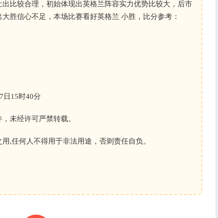
出比较合理，初始体现出英格兰阵容实力优势比较大，后市
出大胜信心不足，本场比赛看好英格兰 小胜，比分参考：
日15时40分
件，未经许可严禁转载。
,任何人不得用于非法用途，否则责任自负。