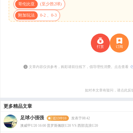
哥伦比亚
(至少胜2球)
附加玩法
0-2 、0-3
打赏
订阅
i
文章内容仅供参考，购彩请前往线下，倡导理性消费。点击查看
《
如对本文章有疑问，请点此反
更多精品文章
足球小强强
发表于08:42
近13中10
澳威甲U20 16:00 普罗斯佩联U20 VS 西部流浪U20