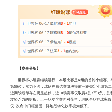
【赛事分析】
世界杯小组赛继续进行，本场比赛是K组的首轮小组赛。乌
第50位，实力不强，球队在预选赛阶段提前一轮锁定小组第
近期战绩却存在明显起伏，近10场赛事仅取得4胜3平3负，胜
攻坚乏力的短板。上一场友谊赛面对荷兰，球队全场控球率仅有
仅1次命中门框范围，阵地战转化效率极为低下。