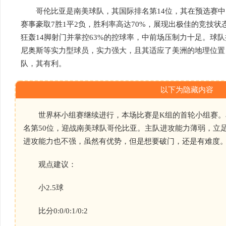
哥伦比亚是南美球队，其国际排名第14位，其在预选赛中以
赛事豪取7胜1平2负，胜利率高达70%，展现出极佳的竞技
狂轰14脚射门并掌控63%的控球率，中前场压制力十足。球
尼奥斯等实力型球员，实力强大，且其适应了美洲的地理位置
队，其有利。
以下为隐藏内容
世界杯小组赛继续进行，本场比赛是K组的首轮小组赛。
名第50位，迎战南美球队哥伦比亚。主队进攻能力薄弱，立
进攻能力也不强，虽然有优势，但是想要破门，还是有难度
观点建议：
小2.5球
比分
0:0/0:1/0:2