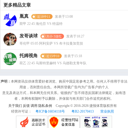
更多精品文章
胤真
发表于13:08
近18中11
荷甲 22:45 海伦芬 VS 特温特
发哥谈球
发表于18:27
大小·3连红
哥伦甲 05:05 阿利安萨 VS 布卡拉曼加竞技
托姆视角
发表于15:18
近15中10
荷乙 22:45 马斯特里赫特 VS 乌德勒支青年队
声明：
本网资讯仅供体育爱好者浏览、购买中国足彩参考之用。任何人不得用于非法
用途，否则责任自负。本网所登载广告均为广告客户的个人
意见及表达方式，和本网无任何关系。链接的广告不得违反国家法律规定，如有违
者，本网有权随时予以删除，并保留与有关部门合作追究的权利。
关于我们
反馈
调用
隐私条例
Copyright © 2016-
2026
捷报体育版权所有
经营许可证：
粤ICP备16034118号
粤B2-20170413
营业执照