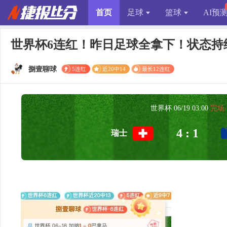
首页
足球
篮球
AI预
世界杯6连红！昨日足球全拿下！状态持
捌壹聊球
5连红
近20中14
最长12连红
世界杯 06/19 03:00
完场
4 : 1
瑞士