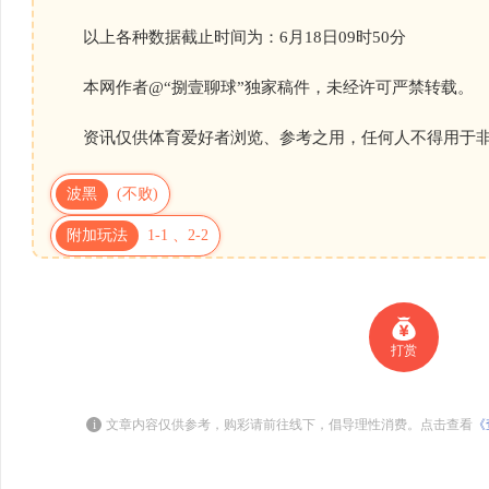
以上各种数据截止时间为：6月18日09时50分
本网作者@“捌壹聊球”独家稿件，未经许可严禁转载。
资讯仅供体育爱好者浏览、参考之用，任何人不得用于非
波黑
(不败)
附加玩法
1-1 、2-2
打赏
i
文章内容仅供参考，购彩请前往线下，倡导理性消费。点击查看
《