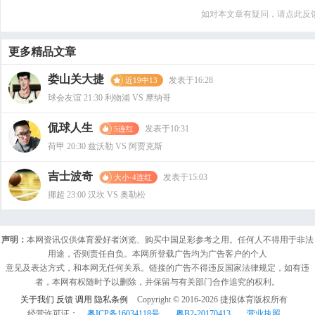
如对本文章有疑问，请点此反
更多精品文章
娄山关大捷
发表于16:28
近19中13
球会友谊 21:30 利物浦 VS 摩纳哥
侃球人生
发表于10:31
5连红
荷甲 20:30 兹沃勒 VS 阿贾克斯
吉士波奇
发表于15:03
大小·4连红
挪超 23:00 汉坎 VS 奥勒松
声明：
本网资讯仅供体育爱好者浏览、购买中国足彩参考之用。任何人不得用于非法
用途，否则责任自负。本网所登载广告均为广告客户的个人
意见及表达方式，和本网无任何关系。链接的广告不得违反国家法律规定，如有违
者，本网有权随时予以删除，并保留与有关部门合作追究的权利。
关于我们
反馈
调用
隐私条例
Copyright © 2016-
2026
捷报体育版权所有
经营许可证：
粤ICP备16034118号
粤B2-20170413
营业执照