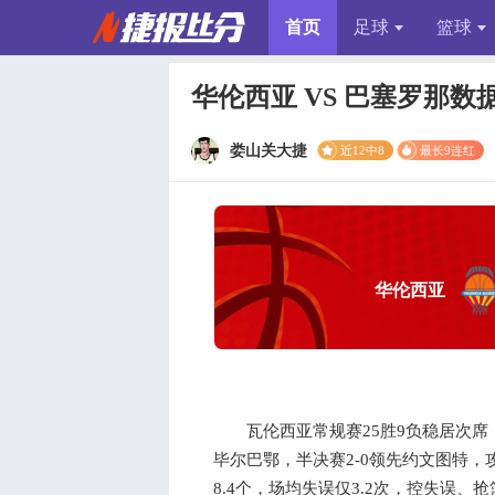
首页
足球
篮球
华伦西亚 VS 巴塞罗那数
娄山关大捷
近12中8
最长9连红
华伦西亚
瓦伦西亚常规赛25胜9负稳居次席，
毕尔巴鄂，半决赛2-0领先约文图特，攻
8.4个，场均失误仅3.2次，控失误