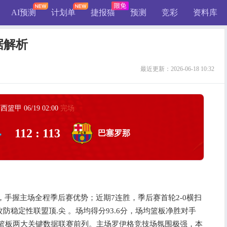
AI预测
计划单
捷报猫
预测
竞彩
资料库
据解析
最近更新：2026-06-18 10:32
西篮甲 06/19 02:00
完场
112 : 113
巴塞罗那
手握主场全程季后赛优势；近期7连胜，季后赛首轮2-0横扫
防稳定性联盟顶.尖 。场均得分93.6分，场均篮板净胜对手
、抢篮板两大关键数据联赛前列。主场罗伊格竞技场氛围极强，本