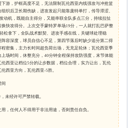
盟下游，护框高度不足，无法限制瓦伦西亚内线强攻与冲抢篮
力组织后卫长期伤缺，进攻发起只能靠庞特单打，传导滞涩、
双发动机，既能自主得分，又能串联全队多点三分，持续拉扯
换快攻得分。上次交手蒙特罗单场19分，一人就打乱巴萨整
轮轻松拿下，全队战术默契、进攻手感在线，关键球处理稳
疑阵容深度，球员自信心不足，第四节落后时缺少追分第二得
赛程密集，主力长时间超负荷出场，无充足轮休；瓦伦西亚季
上场时间，休整充分，40分钟全程保持攻防强度，末节体能
瓦伦西亚让档位5分的让步数据，档位合理，实力让出，瓦伦
伦西亚方向，瓦伦西亚-5胜。
时间
，未经许可严禁转载。
用，任何人不得用于非法用途，否则责任自负。