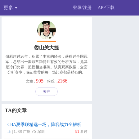
更多
登录/注册
APP下载
娄山关大捷
研彩超过26年，积累了丰富的经验，获得过全国冠
军，总结出一套非常独特且有效的分析方法，尤其
是冷门比赛，把握相当准确。认真观察数据，全面
分析赛事，保证推荐的每一场比赛都是精心的。
905
2166
文章 :
粉丝 :
关注
TA的文章
CBA夏季联精选一场，阵容战力全解析
上
| 15:00 广厦 VS 深圳
91
看过