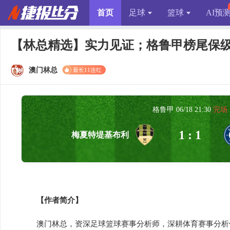
首页
足球
篮球
AI预
【林总精选】实力见证；格鲁甲榜尾保
澳门林总
最长11连红
格鲁甲 06/18 21:30
完场
1 : 1
梅夏特堤基布利
【作者简介】
澳门林总，资深足球篮球赛事分析师，深耕体育赛事分析