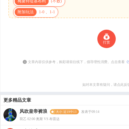
梅夏特堤基布利
(不败)
附加玩法
1-0 、1-1
打赏
i
文章内容仅供参考，购彩请前往线下，倡导理性消费。点击查看
《
如对本文章有疑问，请点此反
更多精品文章
风吹皇帝裤浪
发表于09:14
大小·近19中13
荷乙 02:00 奥斯 VS 布雷达