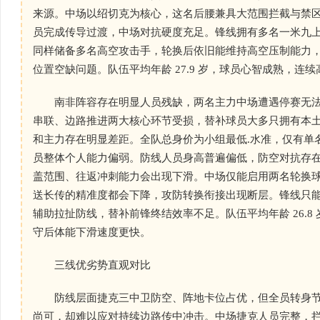
来源。中场以绍切克为核心，这名后腰兼具大范围拦截与禁
员完成传导过渡，中场对抗硬度充足。锋线拥有多名一米九
同样储备多名高空攻击手，轮换后依旧能维持高空压制能力
位置空缺问题。队伍平均年龄 27.9 岁，球员心智成熟，连
南非阵容存在明显人员残缺，两名主力中场遭遇停赛无法
串联、边路推进两大核心环节受损，替补球员大多只拥有本
和主力存在明显差距。全队总身价为小组最低.水准，仅有单
员整体个人能力偏弱。防线人员身高普遍偏低，防空对抗存
盖范围、往返冲刺能力会出现下滑。中场仅能启用两名轮换
送长传的精准度都会下降，攻防转换衔接出现断层。锋线只
辅助拉扯防线，替补前锋终结效率不足。队伍平均年龄 26.8
守后体能下滑速度更快。
三线优劣势直观对比
防线层面捷克三中卫防空、阵地卡位占优，但全员转身节奏
尚可，却难以应对持续边路传中冲击。中场捷克人员完整，