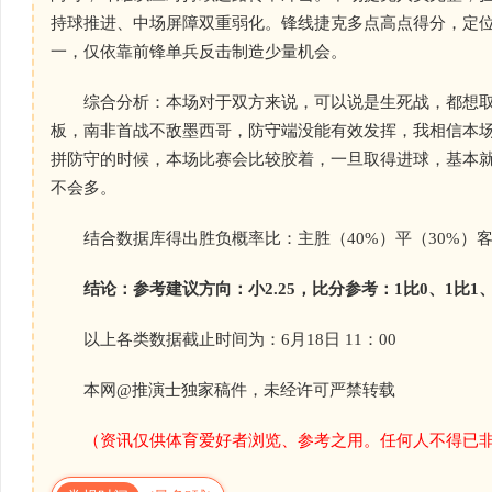
持球推进、中场屏障双重弱化。锋线捷克多点高点得分，定
一，仅依靠前锋单兵反击制造少量机会。
综合分析：本场对于双方来说，可以说是生死战，都想取
板，南非首战不敌墨西哥，防守端没能有效发挥，我相信本
拼防守的时候，本场比赛会比较胶着，一旦取得进球，基本
不会多。
结合数据库得出胜负概率比：主胜（40%）平（30%）客
结论：参考建议方向：小2.25，比分参考：1比0、1比1、
以上各类数据截止时间为：6月18日 11：00
本网@推演士独家稿件，未经许可严禁转载
（资讯仅供体育爱好者浏览、参考之用。任何人不得已非