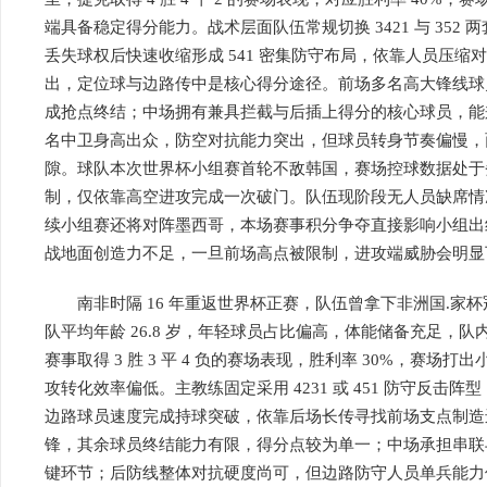
端具备稳定得分能力。战术层面队伍常规切换 3421 与 35
丢失球权后快速收缩形成 541 密集防守布局，依靠人员压
出，定位球与边路传中是核心得分途径。前场多名高大锋线球
成抢点终结；中场拥有兼具拦截与后插上得分的核心球员，能
名中卫身高出众，防空对抗能力突出，但球员转身节奏偏慢，
隙。球队本次世界杯小组赛首轮不敌韩国，赛场控球数据处于
制，仅依靠高空进攻完成一次破门。队伍现阶段无人员缺席情
续小组赛还将对阵墨西哥，本场赛事积分争夺直接影响小组出
战地面创造力不足，一旦前场高点被限制，进攻端威胁会明显
南非时隔 16 年重返世界杯正赛，队伍曾拿下非洲国.家杯
队平均年龄 26.8 岁，年轻球员占比偏高，体能储备充足，队
赛事取得 3 胜 3 平 4 负的赛场表现，胜利率 30%，赛
攻转化效率偏低。主教练固定采用 4231 或 451 防守反
边路球员速度完成持球突破，依靠后场长传寻找前场支点制造
锋，其余球员终结能力有限，得分点较为单一；中场承担串联
键环节；后防线整体对抗硬度尚可，但边路防守人员单兵能力