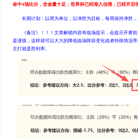
命中4场比分，含金量十足，世界杯已经渐入佳境，已经开启
长期计划：以周为单位，以净胜为目标，每周保持净胜，
《备注》！！！文章解锁内容有临场提示，会提示开赛前
是谨慎，这样就可以大大的降低临场阵容变化或者特殊情况带
主打就是胜利率。