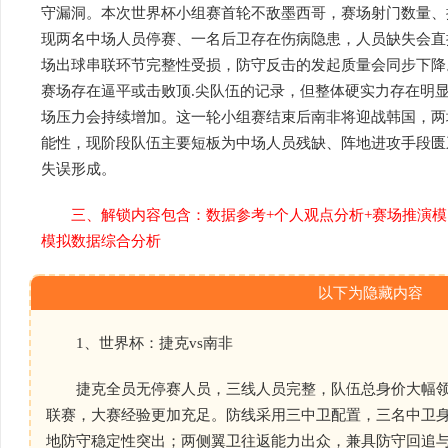
守漏洞。本次世界杯小组赛首轮不敌墨西哥，赛场射门数量、
现两名中场人员停赛、一名后卫存在伤病隐患，人员缺失会直
场出球串联环节完整性受损，防守反击的发起质量会同步下降
赛场存在逼平或击败顶.尖队伍的记录，但整体硬实力存在明
场压力会持续增加。这一轮小组赛结束后南非将迎战韩国，两
能性，现阶段队伍主要短板为中场人员残缺、阵地进攻手段匮
失误形成。
三、解锁内容包含：数据参考+个人观点分析+赛场推演模
模拟数据综合分析
以下为隐藏内容
1、世界杯：捷克vs南非
捷克全员无停赛人员，三线人员完整，队伍总身价大幅领
联赛，大赛经验更加充足。防线采用三中卫配置，三名中卫身高
地防守稳定性突出；两侧翼卫往返能力出众，兼具防守回追