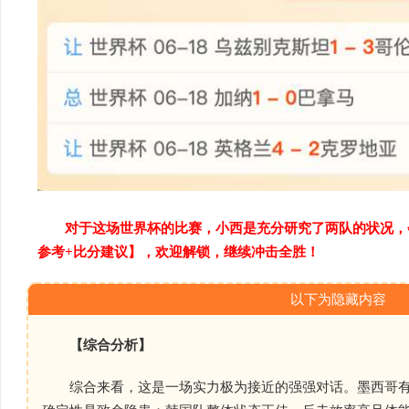
对于这场世界杯的比赛，小西是充分研究了两队的状况，
参考+比分建议】，欢迎解锁，继续冲击全胜！
以下为隐藏内容
【综合分析】
综合来看，这是一场实力极为接近的强强对话。墨西哥有