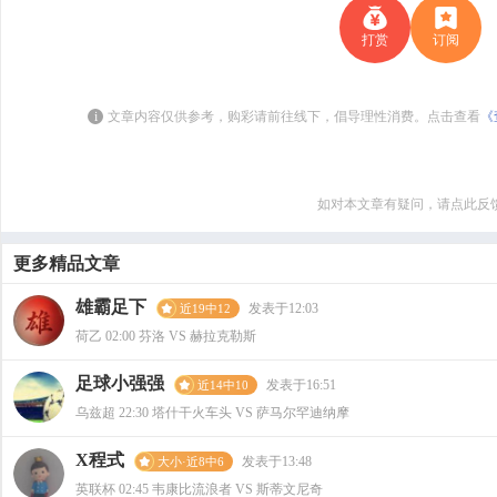
打赏
订阅
i
文章内容仅供参考，购彩请前往线下，倡导理性消费。点击查看
《
如对本文章有疑问，请点此反
更多精品文章
雄霸足下
发表于12:03
近19中12
荷乙 02:00 芬洛 VS 赫拉克勒斯
足球小强强
发表于16:51
近14中10
乌兹超 22:30 塔什干火车头 VS 萨马尔罕迪纳摩
X程式
发表于13:48
大小·近8中6
英联杯 02:45 韦康比流浪者 VS 斯蒂文尼奇