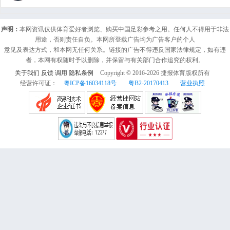
声明：
本网资讯仅供体育爱好者浏览、购买中国足彩参考之用。任何人不得用于非法
用途，否则责任自负。本网所登载广告均为广告客户的个人
意见及表达方式，和本网无任何关系。链接的广告不得违反国家法律规定，如有违
者，本网有权随时予以删除，并保留与有关部门合作追究的权利。
关于我们
反馈
调用
隐私条例
Copyright © 2016-
2026
捷报体育版权所有
经营许可证：
粤ICP备16034118号
粤B2-20170413
营业执照