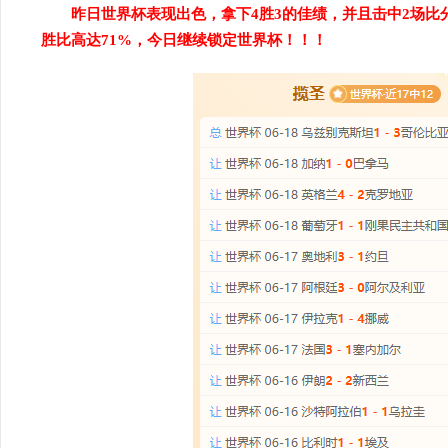
昨日世界杯表现出色，拿下4胜3的佳绩，并且击中2场比分
胜比高达71%，今日继续锁定世界杯！！！