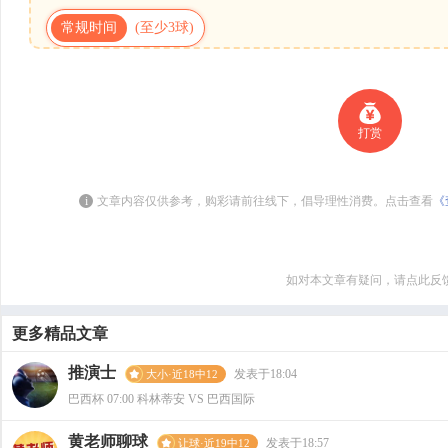
常规时间
(至少3球)
打赏
i
文章内容仅供参考，购彩请前往线下，倡导理性消费。点击查看
《
如对本文章有疑问，请点此反
更多精品文章
推演士
发表于18:04
大小·近18中12
巴西杯 07:00 科林蒂安 VS 巴西国际
黄老师聊球
发表于18:57
让球·近19中12