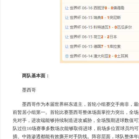
两队基本面：
墨西哥
墨西哥作为本届世界杯东道主，首轮小组赛交手南非，最
前暂居小组第一。首轮比赛墨西哥整体场面掌控力突出，全场
先对手，进攻端能够持续制造进攻威胁，全场预期进球数值可
队过往10场赛事多数场次能够取得进球，前场多位置球员均
插、中路渗透都能有效撕开对手防线。阵容层面，球队整体年