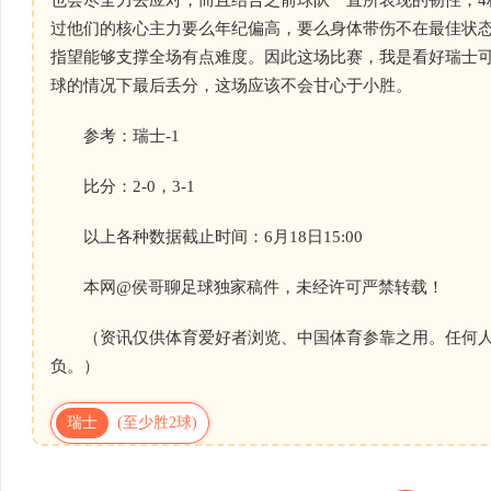
也会尽全力去应对，而且结合之前球队一直所表现的韧性，4
过他们的核心主力要么年纪偏高，要么身体带伤不在最佳状
指望能够支撑全场有点难度。因此这场比赛，我是看好瑞士可
球的情况下最后丢分，这场应该不会甘心于小胜。
参考：瑞士-1
比分：2-0，3-1
以上各种数据截止时间：6月18日15:00
本网@侯哥聊足球独家稿件，未经许可严禁转载！
（资讯仅供体育爱好者浏览、中国体育参靠之用。任何人
负。）
瑞士
(至少胜2球)