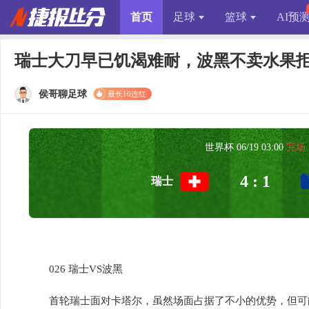
首页
足球
篮球
AI预
瑞士大刀早已饥渴难耐，波黑不卖水果
侯哥聊足球
最长10连红
世界杯 06/19 03:00
完场
4 : 1
瑞士
026 瑞士VS波黑
首轮瑞士面对卡塔尔，虽然场面占据了不小的优势，但可能