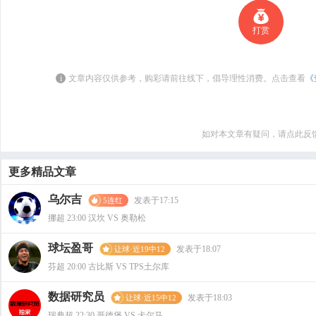
打赏
i
文章内容仅供参考，购彩请前往线下，倡导理性消费。点击查看
《
如对本文章有疑问，请点此反
更多精品文章
乌尔吉
发表于17:15
5连红
挪超 23:00 汉坎 VS 奥勒松
球坛盈哥
发表于18:07
让球·近19中12
芬超 20:00 古比斯 VS TPS土尔库
数据研究员
发表于18:03
让球·近15中12
瑞典超 22:30 哥德堡 VS 卡尔马