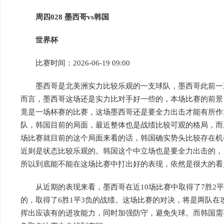
周四028 墨西哥vs韩国
世界杯
比赛时间：2026-06-19 09:00
墨西哥是北美洲实力比较乐观的一支球队，墨西哥此前一
而言，墨西哥这场还是实力比对手好一些的，本场比赛的前景
竟是一场杯赛的比赛，这场墨西哥还是要全力出击才能有所作
队，韩国目前的局面，最近整体也是战绩比较可观的格局，而
场比赛就目前的这个局面来看的话，韩国确实势头比较存在机
近则是状态比较乐观的。韩国这个中立场也是要全力出击的，
所以到底能不能在这场比赛中打出好的表现，依然是很大的看
从近期的表现来看，墨西哥在近10场比赛中取得了7胜2平
的，取得了6胜1平3负的战绩。这场比赛的对决，将是两队在
挥出应该有的进攻能力，同时加强防守，避免失球。而韩国需