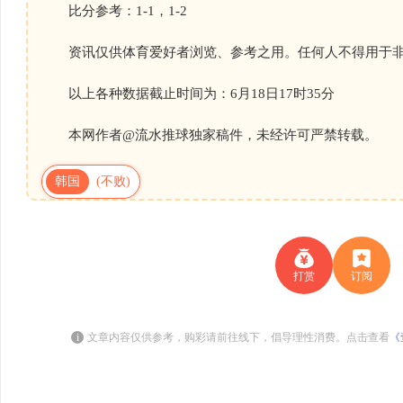
比分参考：1-1，1-2
资讯仅供体育爱好者浏览、参考之用。任何人不得用于非
以上各种数据截止时间为：6月18日17时35分
本网作者@流水推球独家稿件，未经许可严禁转载。
韩国
(不败)
打赏
订阅
i
文章内容仅供参考，购彩请前往线下，倡导理性消费。点击查看
《