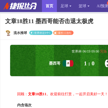
首页
足球
篮球
AI预
文章18胜11 墨西哥能否击退太极虎
流水推球
世界杯近6中5
最长12连红
世界杯 06/19 09:00
完场
1 : 0
墨西哥
回顾：
文章18胜11
。欢迎前往打赏，一起开启美好一天！
内含场次