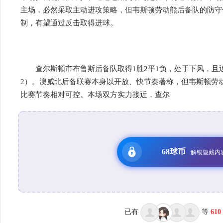
主场，必然采取主动进攻策略，但韦斯顿劳动熊后备队的防守
制，有望通过反击取得进球。
查尔斯顿市布鲁斯后备队取得1胜2平1负，处于下风，且近2
2）。澳威北后备联赛本身以开放、快节奏著称，但韦斯顿劳
比赛节奏相对可控。本场双方实力接近，查尔
68球币
解锁隐藏内
已有
等
61