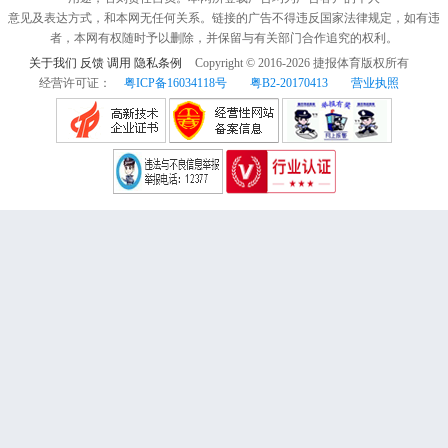
意见及表达方式，和本网无任何关系。链接的广告不得违反国家法律规定，如有违
者，本网有权随时予以删除，并保留与有关部门合作追究的权利。
关于我们
反馈
调用
隐私条例
Copyright © 2016-
2026
捷报体育版权所有
经营许可证：
粤ICP备16034118号
粤B2-20170413
营业执照