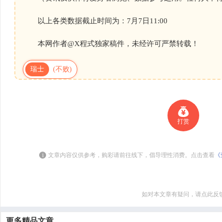
以上各类数据截止时间为：7月7日11:00
本网作者@X程式独家稿件，未经许可严禁转载！
瑞士
(不败)
打赏
i
文章内容仅供参考，购彩请前往线下，倡导理性消费。点击查看
《
如对本文章有疑问，请点此反
更多精品文章