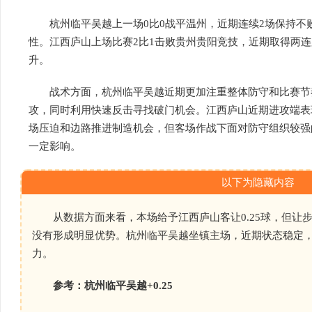
杭州临平吴越上一场0比0战平温州，近期连续2场保持不
性。江西庐山上场比赛2比1击败贵州贵阳竞技，近期取得两
升。
战术方面，杭州临平吴越近期更加注重整体防守和比赛节
攻，同时利用快速反击寻找破门机会。江西庐山近期进攻端表
场压迫和边路推进制造机会，但客场作战下面对防守组织较强
一定影响。
以下为隐藏内容
从数据方面来看，本场给予江西庐山客让0.25球，但让
没有形成明显优势。杭州临平吴越坐镇主场，近期状态稳定
力。
参考：杭州临平吴越+0.25