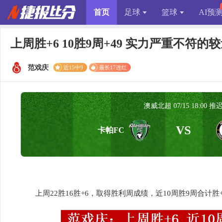
首页
足球
篮球
AI预
上周胜+6 10胜9周+49 实力严重不符的
范戏庆
近15中9
最长17连红
澳威北超 07/15 18:00 推
VS
卡帕FC
上周22胜16胜+6，取得胜利周成绩，近10周胜9周合计胜