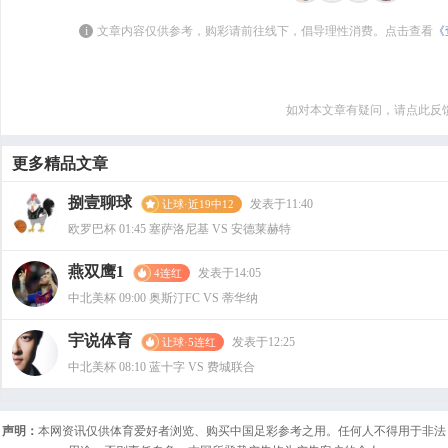
i
文章内容仅供参考，购彩请前往线下，倡导理性消费。点击查看
《
如对本文章有疑问，请点此反
更多精品文章
捌壹聊球
发表于11:40
让球·近19中12
欧罗巴杯 01:45 塞萨洛尼基 VS 安德莱赫特
燕双鹰1
发表于14:05
4连红
中北美杯 09:00 奥斯汀FC VS 蒂华纳
宇说体育
发表于12:25
让球·5连红
中北美杯 08:10 蓝十字 VS 费城联合
声明：
本网资讯仅供体育爱好者浏览、购买中国足彩参考之用。任何人不得用于非法