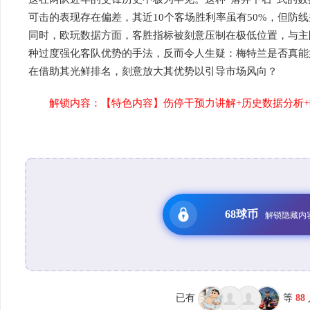
可击的表现存在偏差，其近10个客场胜利率虽有50%，但防线
同时，欧玩数据方面，客胜指标被刻意压制在极低位置，与主
种过度强化客队优势的手法，反而令人生疑：梅特兰是否真能
在借助其光鲜排名，刻意放大其优势以引导市场风向？
解锁内容：【特色内容】伤停干预力讲解+历史数据分析
68球币
解锁隐藏内
已有
等
88