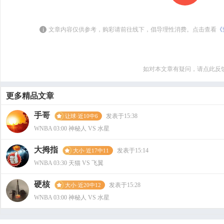
i
文章内容仅供参考，购彩请前往线下，倡导理性消费。点击查看
《
如对本文章有疑问，请点此反
更多精品文章
手哥
发表于15:38
让球·近10中6
WNBA 03:00 神秘人 VS 水星
大拇指
发表于15:14
大小·近17中11
WNBA 03:30 天猫 VS 飞翼
硬核
发表于15:28
大小·近20中12
WNBA 03:00 神秘人 VS 水星