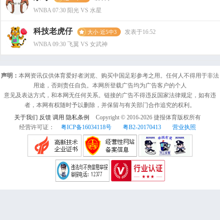
WNBA 07:30 阳光 VS 水星
科技老虎仔
发表于16:52
大小·近5中3
WNBA 09:30 飞翼 VS 女武神
声明：
本网资讯仅供体育爱好者浏览、购买中国足彩参考之用。任何人不得用于非法
用途，否则责任自负。本网所登载广告均为广告客户的个人
意见及表达方式，和本网无任何关系。链接的广告不得违反国家法律规定，如有违
者，本网有权随时予以删除，并保留与有关部门合作追究的权利。
关于我们
反馈
调用
隐私条例
Copyright © 2016-
2026
捷报体育版权所有
经营许可证：
粤ICP备16034118号
粤B2-20170413
营业执照