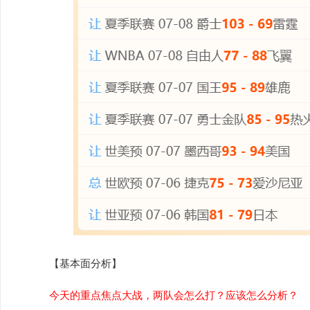
【基本面分析】
今天的重点焦点大战，两队会怎么打？应该怎么分析？