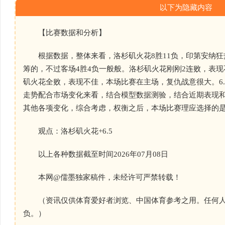
以下为隐藏内容
【比赛数据和分析】
根据数据，整体来看，洛杉矶火花8胜11负，印第安纳狂热
筹的，不过客场4胜4负一般般。洛杉矶火花刚刚2连败，表
矶火花全败，表现不佳，本场比赛在主场，复仇战意很大。6
走势配合市场变化来看，结合模型数据测验，结合近期表现
其他各项变化，综合考虑，权衡之后，本场比赛理应选择的
观点：洛杉矶火花+6.5
以上各种数据截至时间2026年07月08日
本网@儒墨独家稿件，未经许可严禁转载！
（资讯仅供体育爱好者浏览、中国体育参考之用。任何人
负。）