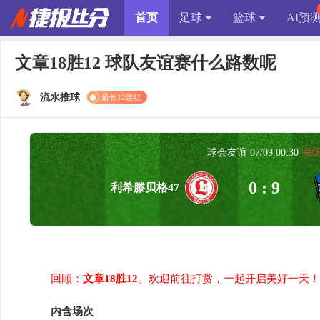
首页
足球
篮球
AI预
文章18胜12 球队友谊赛什么路数呢
流水推球
最长12连红
球会友谊 07/09 00:30
完
0 : 9
利希滕贝格47
回顾：
文章18胜12
。欢迎前往打赏，一起开启美好一天！
内含场次