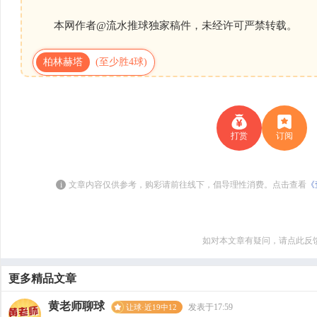
本网作者@流水推球独家稿件，未经许可严禁转载
柏林赫塔
(至少胜4球)
打赏
订阅
i
文章内容仅供参考，购彩请前往线下，倡导理性消费。点击查看
《
如对本文章有疑问，请点此反
更多精品文章
黄老师聊球
发表于17:59
让球·近19中12