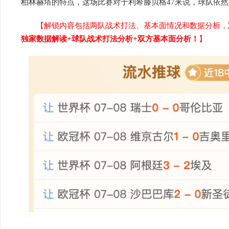
柏林赫塔的特点，这场比赛对于利希滕贝格47来说，球队依
【解锁内容包括两队战术打法、基本面情况和数据分析，
独家数据解读+球队战术打法分析+双方基本面分析！
】