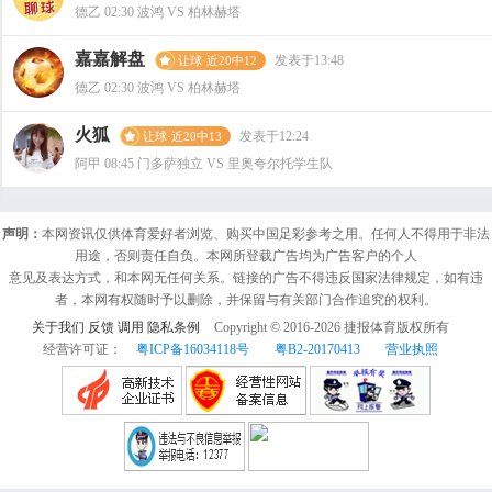
德乙 02:30 波鸿 VS 柏林赫塔
嘉嘉解盘
发表于13:48
让球·近20中12
德乙 02:30 波鸿 VS 柏林赫塔
火狐
发表于12:24
让球·近20中13
阿甲 08:45 门多萨独立 VS 里奥夸尔托学生队
声明：
本网资讯仅供体育爱好者浏览、购买中国足彩参考之用。任何人不得用于非法
用途，否则责任自负。本网所登载广告均为广告客户的个人
意见及表达方式，和本网无任何关系。链接的广告不得违反国家法律规定，如有违
者，本网有权随时予以删除，并保留与有关部门合作追究的权利。
关于我们
反馈
调用
隐私条例
Copyright © 2016-
2026
捷报体育版权所有
经营许可证：
粤ICP备16034118号
粤B2-20170413
营业执照