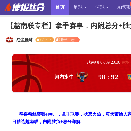
首页
足球
篮球
AI预
【越南联专栏】拿手赛事，内附总分+胜
红尘推球
近9中6
最长11连红
越南联 07/09 20:30
完场
98 : 92
河内水牛
恭喜粉丝突破4000+，拿手联赛，状态火热，每天带给
日精选越南联，内附胜负+总分详解