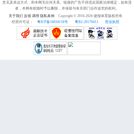
意见及表达方式，和本网无任何关系。链接的广告不得违反国家法律规定，如有违
者，本网有权随时予以删除，并保留与有关部门合作追究的权利。
关于我们
反馈
调用
隐私条例
Copyright © 2016-
2026
捷报体育版权所有
经营许可证：
粤ICP备16034118号
粤B2-20170413
营业执照