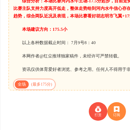
综合分析：本场比赛河内水牛主场-17.5分起步，目前
比赛主队支持力度高开低走，整体走势给到河内水牛信心存在分
趋势，综合两队近况及表现，本场比赛看好胡志明市飞翼+175
本场建议方向：175.5小
以上各种数据截止时间： 7月9号8：40
本网作者@红尘推球独家稿件，未经许可严禁转载。
资讯仅供体育爱好者浏览、参考之用。任何人不得用于非
全场
(最多175分)
打赏
订阅