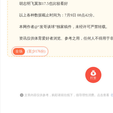
胡志明飞翼加17.5也比较看好
以上各种数据截止时间为：7月9日 08点42分。
本网作者@“发哥谈球”独家稿件，未经许可严禁转载。
资讯仅供体育爱好者浏览、参考之用，任何人不得用于非
全场
(至少176分)
打赏
i
文章内容仅供参考，购彩请前往线下，倡导理性消费。点击查看
《