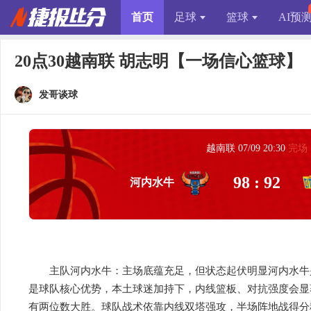
首页
足球
篮球
AI预
20点30越南联 胡志明【一场信心篮球】
发哥谈球
越南联 07/09 20:30
完场
98 : 92
河内水牛
主队河内水牛：主场底蕴充足，但状态起伏明显河内水牛
是球队核心优势，本土球迷加持下，内线篮板、对抗强度会显
有两位数大胜。球队战术依靠内线双塔强攻，半场阵地战得分