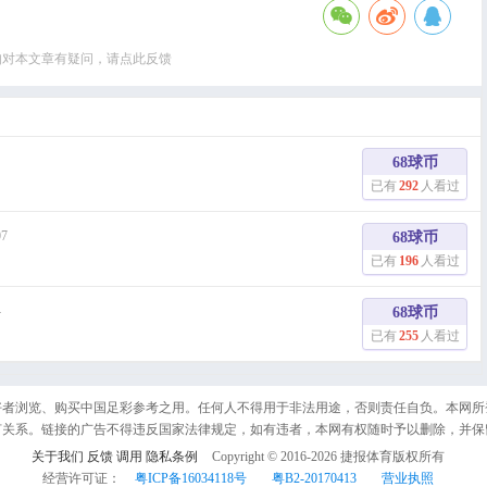
如对本文章有疑问，请点此反馈
68球币
已有
292
人看过
7
68球币
已有
196
人看过
4
68球币
已有
255
人看过
好者浏览、购买中国足彩参考之用。任何人不得用于非法用途，否则责任自负。本网所
何关系。链接的广告不得违反国家法律规定，如有违者，本网有权随时予以删除，并保
关于我们
反馈
调用
隐私条例
Copyright © 2016-
2026
捷报体育版权所有
经营许可证：
粤ICP备16034118号
粤B2-20170413
营业执照