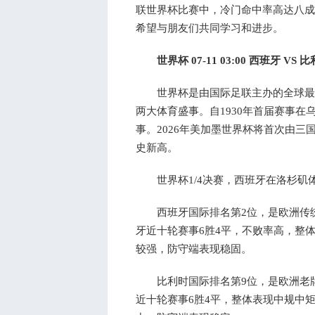
联世界杯比赛中，冷门命中率高达八成；
希望与朋友们共同学习和进步。
世界杯 07-11 03:00 西班牙 VS 
世界杯是由国际足联主办的全球最高
两大体育盛事。自1930年首届赛事
事。2026年美加墨世界杯将首次由三
史新高。
世界杯1/4决赛，西班牙在洛杉矶
西班牙国际排名第2位，是欧洲传统
牙近十轮赛事6胜4平，不败率高，整体
较强，防守端表现稳固。
比利时国际排名第9位，是欧洲老牌
近十轮赛事6胜4平，整体表现中规中矩