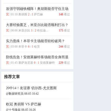
攻强守弱碰铁桶阵！奥胡斯能否守住主场
完
| 01:10 奥胡斯
2 : 1
萨巴赫
148
看过
大赛经验匮乏，米亚尔比能否顺利打出？
完
| 00:00 米亚尔比
1 : 2
布拉迪...
175
看过
实力悬殊！本菲卡主场能否轻松破局？
完
| 03:00 本菲卡
6 : 1
哈茨
244
看过
防线告急！安德莱赫特客场能否全身而退
完
| 01:45 塞萨洛尼基
0 : 1
安德莱赫特
229
看过
推荐文章
20中14！友谊赛 切尔西-尤文图斯
@数据研究员 08-05 10:42
欧冠 奥胡斯 VS 萨巴赫
@十号陵叔 08-05 16:26