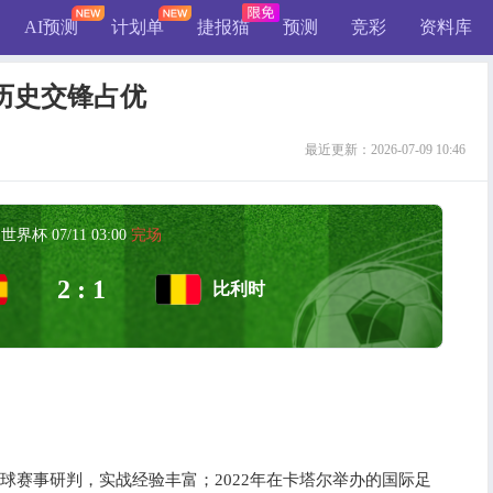
AI预测
计划单
捷报猫
预测
竞彩
资料库
牙历史交锋占优
最近更新：2026-07-09 10:46
世界杯 07/11 03:00
完场
2 : 1
比利时
赛事研判，实战经验丰富；2022年在卡塔尔举办的国际足