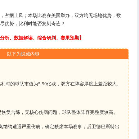
占据上风；本场比赛在美国举办，双方均无场地优势，数
尽优势，比利时能否复刻奇迹？
分析、数据解读、综合研判、赛果预期】
以下为隐藏内容
利时的球队市值为5.50亿欧，双方在阵容厚度上差距较大。
恢复合练，无核心伤病问题，球队整体阵容完整度较高。
纳纳遭遇严重伤病，确定缺席本场赛事；后卫德巴斯特出