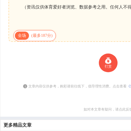
（资讯仅供体育爱好者浏览、数据参考之用。任何人不得
全场
(最多187分)
打赏
i
文章内容仅供参考，购彩请前往线下，倡导理性消费。点击查看
《
如对本文章有疑问，请点此反
更多精品文章