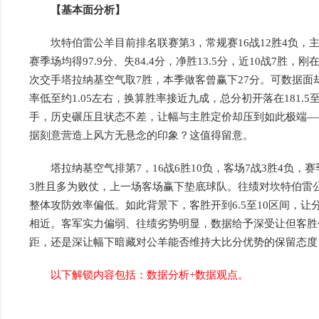
【基本面分析】
坎特伯雷公羊目前排名联赛第3，常规赛16战12胜4负，主
赛季场均得97.9分、失84.4分，净胜13.5分，近10战7胜，
次交手塔拉纳基空气取7胜，本季做客曾赢下27分。可数据面却给
率低至约1.05左右，换算胜率接近九成，总分初开落在181.5
手，历史碾压且状态不差，让幅与主胜定价却压到如此极端—
据刻意营造上风方无悬念的印象？这值得留意。
塔拉纳基空气排第7，16战6胜10负，客场7战3胜4负，赛季场
3胜且多为败仗，上一场客场赢下垫底球队。往绩对坎特伯雷公
整体攻防效率偏低。如此背景下，客胜开到6.5至10区间，让分
相近。客军实力偏弱、往绩劣势明显，数据给予深受让但客胜
距，还是深让幅下暗藏对公羊能否维持大比分优势的保留态度
以下解锁内容包括：数据分析+数据观点。