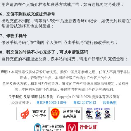
用户请勿在个人简介栏添加联系方式或广告，如有违规将封号处理；
6、充值不到账或充值提示异常
出现充值不到账，请等待3-5分钟后重新查看球币记录，如仍无到账请在
常请尝试选择其他支付渠道；
7、修改手机号
修改手机号码可在“我的-个人资料-点击手机号”进行修改手机号；
8、我充值的时候不小心充多了，可以申请退还吗
自行充值的不能退还兑换，仅本站内消费，请用户仔细核对充值金额；
声明：
本网资讯仅供体育爱好者浏览、购买中国足彩参考之用。任何人不得用于非法
用途，否则责任自负。本网所登载广告均为广告客户的个人
意见及表达方式，和本网无任何关系。链接的广告不得违反国家法律规定，如有违
者，本网有权随时予以删除，并保留与有关部门合作追究的权利。
关于我们
反馈
调用
隐私条例
Copyright © 2016-
2026
捷报体育版权所有
经营许可证：
粤ICP备16034118号
粤B2-20170413
营业执照