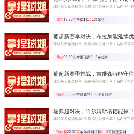
球姐每天精选稳单+免费福利公推分享！贴内千字
19:30
1 : 1
德乙
完
圣保利
菲尔特
葡超新赛季对决，布拉加能延续优
球姐每天精选稳单+免费福利公推分享！贴内千字
03:30
2 : 2
葡超
完
摩里伦斯
布拉加
葡超新赛季首战，吉维森特能守住
球姐每天精选稳单+免费福利公推分享！贴内千字
03:30
1 : 0
葡超
完
吉维森特
里奥阿维
瑞典超对决，哈尔姆斯塔德能捍卫
球姐每天精选稳单+免费福利公推分享！贴内千字
22:30
0 : 2
瑞典超
完
哈尔姆斯塔德
哥德堡盖斯