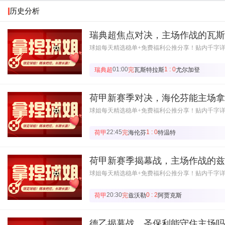
历史分析
瑞典超焦点对决，主场作战的瓦斯
球姐每天精选稳单+免费福利公推分享！贴内千字
01:00
1 : 0
瑞典超
完
瓦斯特拉斯
尤尔加登
荷甲新赛季对决，海伦芬能主场拿
球姐每天精选稳单+免费福利公推分享！贴内千字
22:45
1 : 0
荷甲
完
海伦芬
特温特
荷甲新赛季揭幕战，主场作战的兹
球姐每天精选稳单+免费福利公推分享！贴内千字
20:30
0 : 2
荷甲
完
兹沃勒
阿贾克斯
德乙揭幕战，圣保利能守住主场吗