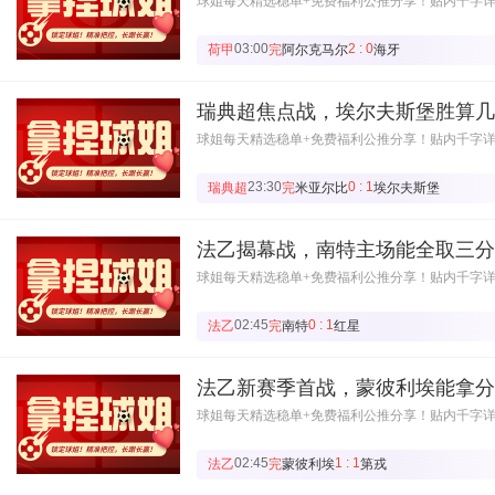
球姐每天精选稳单+免费福利公推分享！贴内千字
03:00
2 : 0
荷甲
完
阿尔克马尔
海牙
瑞典超焦点战，埃尔夫斯堡胜算几
球姐每天精选稳单+免费福利公推分享！贴内千字
23:30
0 : 1
瑞典超
完
米亚尔比
埃尔夫斯堡
法乙揭幕战，南特主场能全取三分
球姐每天精选稳单+免费福利公推分享！贴内千字
02:45
0 : 1
法乙
完
南特
红星
法乙新赛季首战，蒙彼利埃能拿分
球姐每天精选稳单+免费福利公推分享！贴内千字
02:45
1 : 1
法乙
完
蒙彼利埃
第戎