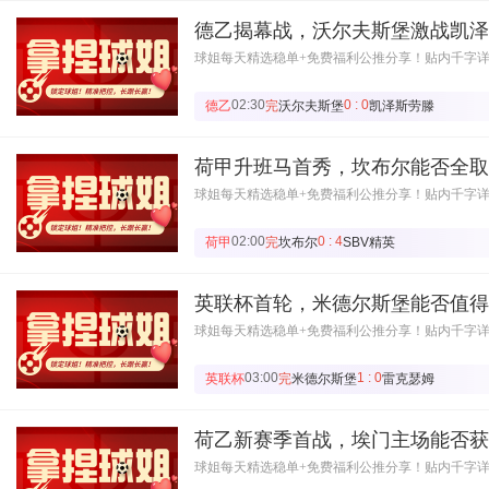
德乙揭幕战，沃尔夫斯堡激战凯泽
球姐每天精选稳单+免费福利公推分享！贴内千字
02:30
0 : 0
德乙
完
沃尔夫斯堡
凯泽斯劳滕
荷甲升班马首秀，坎布尔能否全取
球姐每天精选稳单+免费福利公推分享！贴内千字
02:00
0 : 4
荷甲
完
坎布尔
SBV精英
英联杯首轮，米德尔斯堡能否值得
球姐每天精选稳单+免费福利公推分享！贴内千字
03:00
1 : 0
英联杯
完
米德尔斯堡
雷克瑟姆
荷乙新赛季首战，埃门主场能否获
球姐每天精选稳单+免费福利公推分享！贴内千字