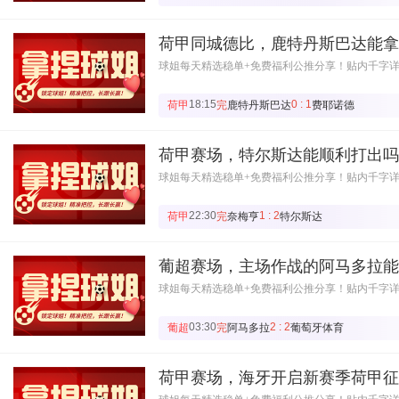
荷甲同城德比，鹿特丹斯巴达能拿
球姐每天精选稳单+免费福利公推分享！贴内千字
18:15
0 : 1
荷甲
完
鹿特丹斯巴达
费耶诺德
荷甲赛场，特尔斯达能顺利打出吗
球姐每天精选稳单+免费福利公推分享！贴内千字
22:30
1 : 2
荷甲
完
奈梅亨
特尔斯达
葡超赛场，主场作战的阿马多拉能
球姐每天精选稳单+免费福利公推分享！贴内千字
03:30
2 : 2
葡超
完
阿马多拉
葡萄牙体育
荷甲赛场，海牙开启新赛季荷甲征