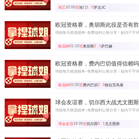
02:00
1 : 0
荷乙
完
埃门
罗达JC
欧冠资格赛，奥胡斯此役是否有胜
球姐每天精选稳单+免费福利公推分享！贴内千字
01:10
2 : 1
欧冠杯
完
奥胡斯
萨巴赫
欧冠资格赛，费内巴切值得信赖吗
球姐每天精选稳单+免费福利公推分享！贴内千字
02:00
2 : 0
欧冠杯
完
费内巴切
格拉茨风暴
球会友谊赛，切尔西大战尤文图斯
球姐每天精选稳单+免费福利公推分享！贴内千字
19:30
0 : 1
球会友谊
完
切尔西
尤文图斯