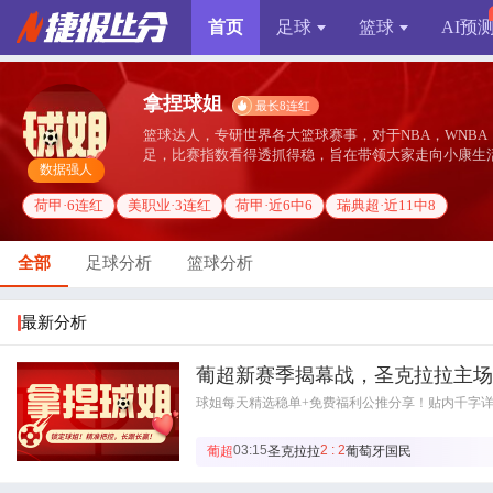
首页
足球
篮球
AI预
拿捏球姐
最长8连红
篮球达人，专研世界各大篮球赛事，对于NBA，WNBA
足，比赛指数看得透抓得稳，旨在带领大家走向小康生
数据强人
荷甲·6连红
美职业·3连红
荷甲·近6中6
瑞典超·近11中8
全部
足球分析
篮球分析
最新分析
葡超新赛季揭幕战，圣克拉拉主场
球姐每天精选稳单+免费福利公推分享！贴内千字
03:15
2 : 2
葡超
圣克拉拉
葡萄牙国民