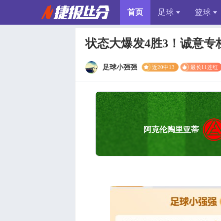
首页
足球
篮球
状态大爆发4胜3！诚意专
足球小强强
近20中13
最长11连红
阿克伦陶里亚蒂