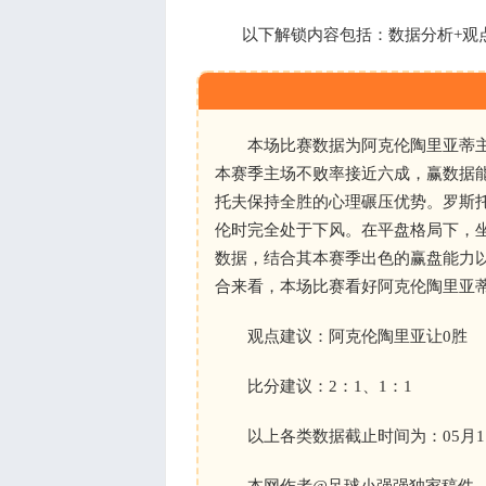
以下解锁内容包括：数据分析+观点
本场比赛数据为阿克伦陶里亚蒂主场
本赛季主场不败率接近六成，赢数据
托夫保持全胜的心理碾压优势。罗斯
伦时完全处于下风。在平盘格局下，
数据，结合其本赛季出色的赢盘能力
合来看，本场比赛看好阿克伦陶里亚蒂
观点建议：阿克伦陶里亚让0胜
比分建议：2：1、1：1
以上各类数据截止时间为：05月11日
本网作者@足球小强强独家稿件，