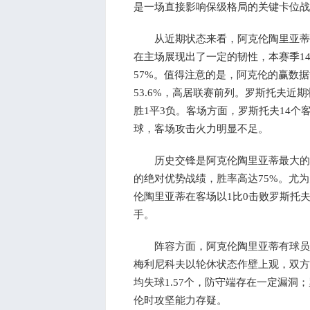
是一场直接影响保级格局的关键卡位战
从近期状态来看，阿克伦陶里亚蒂整
在主场展现出了一定的韧性，本赛季1
57%。值得注意的是，阿克伦的赢数据
53.6%，高居联赛前列。罗斯托夫近
胜1平3负。客场方面，罗斯托夫14个客
球，客场攻击火力明显不足。
历史交锋是阿克伦陶里亚蒂最大的心
的绝对优势战绩，胜率高达75%。尤为
伦陶里亚蒂在客场以1比0击败罗斯托夫
手。
阵容方面，阿克伦陶里亚蒂有球员比
梅利尼科夫以轮休状态作壁上观，双方
均失球1.57个，防守端存在一定漏洞
伦时攻坚能力存疑。