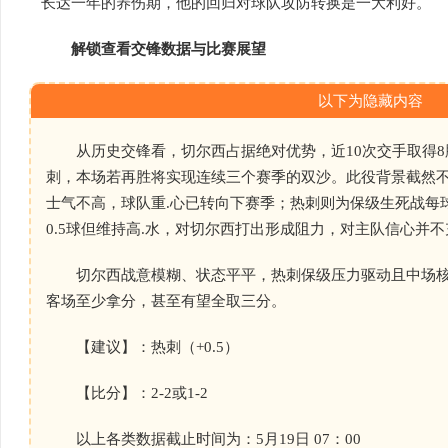
长达一年的养伤期，他的回归对球队攻防转换是一大利好。
解锁查看交锋数据与比赛展望
以下为隐藏内容
从历史交锋看，切尔西占据绝对优势，近10次交手取得8胜
刺，本场若再胜将实现连续三个赛季的双沙。此役背景截然
士气不高，球队重.心已转向下赛季；热刺则为保级生死战每
0.5球但维持高.水，对切尔西打出形成阻力，对主队信心并不
切尔西战意模糊、状态平平，热刺保级压力驱动且中场核
客场至少拿分，甚至有望全取三分。
【建议】：热刺（+0.5）
【比分】：2-2或1-2
以上各类数据截止时间为：5月19日 07：00