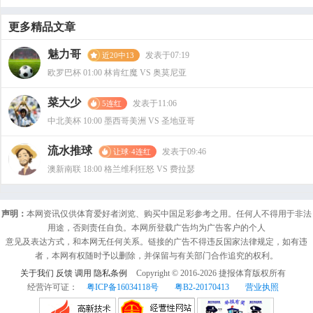
更多精品文章
魅力哥
发表于07:19
近20中13
欧罗巴杯 01:00 林肯红魔 VS 奥莫尼亚
菜大少
发表于11:06
5连红
中北美杯 10:00 墨西哥美洲 VS 圣地亚哥
流水推球
发表于09:46
让球·4连红
澳新南联 18:00 格兰维利狂怒 VS 费拉瑟
声明：
本网资讯仅供体育爱好者浏览、购买中国足彩参考之用。任何人不得用于非法
用途，否则责任自负。本网所登载广告均为广告客户的个人
意见及表达方式，和本网无任何关系。链接的广告不得违反国家法律规定，如有违
者，本网有权随时予以删除，并保留与有关部门合作追究的权利。
关于我们
反馈
调用
隐私条例
Copyright © 2016-
2026
捷报体育版权所有
经营许可证：
粤ICP备16034118号
粤B2-20170413
营业执照