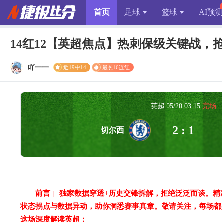
首页
足球
篮球
AI预
14红12【英超焦点】热刺保级关键战，
吖一一
近19中14
最长16连红
英超 05/20 03:15
完场
2 : 1
切尔西
前言 | 独家数据穿透+历史交锋拆解，拒绝泛泛而谈。精
状态拐点与数据异动，助你洞悉赛事真章。敬请关注，每场都是
这场深度解读英超：