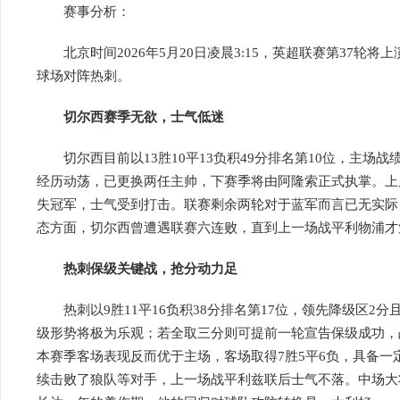
赛事分析：
北京时间2026年5月20日凌晨3:15，英超联赛第37轮
球场对阵热刺。
切尔西赛季无欲，士气低迷
切尔西目前以13胜10平13负积49分排名第10位，主场战
经历动荡，已更换两任主帅，下赛季将由阿隆索正式执掌。上
失冠军，士气受到打击。联赛剩余两轮对于蓝军而言已无实际
态方面，切尔西曾遭遇联赛六连败，直到上一场战平利物浦才
热刺保级关键战，抢分动力足
热刺以9胜11平16负积38分排名第17位，领先降级区2分
级形势将极为乐观；若全取三分则可提前一轮宣告保级成功，
本赛季客场表现反而优于主场，客场取得7胜5平6负，具备一
续击败了狼队等对手，上一场战平利兹联后士气不落。中场大