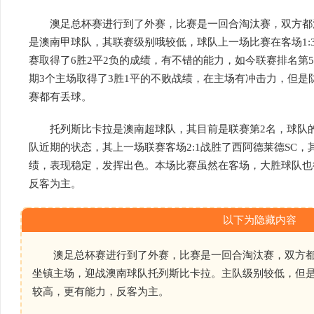
澳足总杯赛进行到了外赛，比赛是一回合淘汰赛，双方都
是澳南甲球队，其联赛级别哦较低，球队上一场比赛在客场1:
赛取得了6胜2平2负的成绩，有不错的能力，如今联赛排名第
期3个主场取得了3胜1平的不败战绩，在主场有冲击力，但是
赛都有丢球。
托列斯比卡拉是澳南超球队，其目前是联赛第2名，球队的
队近期的状态，其上一场联赛客场2:1战胜了西阿德莱德SC，其
绩，表现稳定，发挥出色。本场比赛虽然在客场，大胜球队也
反客为主。
以下为隐藏内容
澳足总杯赛进行到了外赛，比赛是一回合淘汰赛，双方都
坐镇主场，迎战澳南球队托列斯比卡拉。主队级别较低，但
较高，更有能力，反客为主。