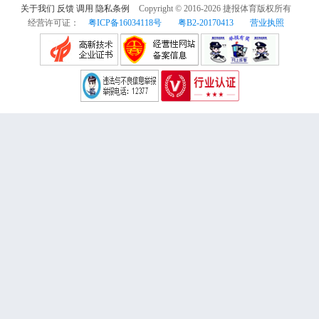
关于我们
反馈
调用
隐私条例
Copyright © 2016-
2026
捷报体育版权所有
经营许可证：
粤ICP备16034118号
粤B2-20170413
营业执照