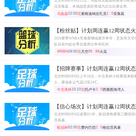
北京时间8月6日22点，乌兹别克超级联赛第16轮
伍安集延，本场战意差距将成为左右比赛走势。
22:00
1 : 0
乌兹超
完
索格迪纳吉扎克
安集延
【粉丝贴】计划周连赢12周状态
2026赛季WNBA常规赛继续展开争夺，芝加哥
队目前均处在季后赛席位争夺区间
WNBA
09:00
95 : 88
完
天空
火花
【招牌赛事】计划周连赢12周状
北京时间8月6日上午10点，中北美杯小组赛迎来
人，赛场多云气温23至24℃。
10:10
3 : 0
中北美杯
完
托卢卡
西雅图海湾人
【信心场次】计划周连赢12周状
北京时间8月6日凌晨02:00，欧冠资格赛第三圈
茨风暴。
02:00
2 : 0
欧冠杯
完
费内巴切
格拉茨风暴