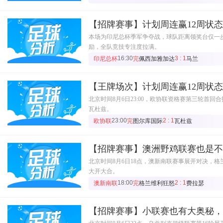
【招牌赛事】计划周连赢12周状
本场为印尼总杯季军争夺战，球队距离领奖台仅一
励，全队竞技专注度拉满。
16:30
3 : 1
印尼总杯
完
佩西加雅加达
马兰
【王牌场次】计划周连赢12周状
北京时间8月6日23:00，欧协联资格赛第三轮首
瓦杜兹。
23:00
2 : 1
欧协联
完
图尔库国际
瓦杜兹
【招牌赛事】澳洲野鸡联赛也是不
北京时间8月6日18点，澳新南联赛事展开对决，
大开大合。
18:00
2 : 1
澳新南联
完
格兰维利狂怒
费拉瑟
【招牌赛事】小联赛也有大奥秘，