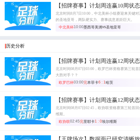
【招牌赛事】计划周连赢10周状
北京时间8月7日10:00，中北美杯小组赛迎来关
的圣地亚哥，两队硬实力、赛事战意差距巨大。
10:00
vs
中北美杯
墨西哥美洲
圣地亚哥
历史分析
【招牌赛事】计划周连赢12周状
北京时间08月07日03:00，欧罗巴杯资格赛第
大胜对手？？
03:00
6 : 1
欧罗巴杯
完
本菲卡
哈茨
【招牌赛事】计划周连赢12周状
北京时间08月07日02:45，欧协联资格赛第三
维斯。
02:45
1 : 0
欧协联
完
里耶卡
埃尔维斯
【王牌场次】数据面已研究清晰放