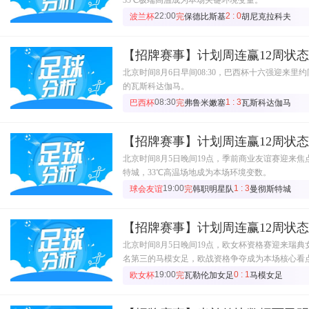
22:00
2 : 0
波兰杯
完
保德比斯基
胡尼克拉科夫
【招牌赛事】计划周连赢12周状
北京时间8月6日早间08:30，巴西杯十六强迎来
的瓦斯科达伽马。
08:30
1 : 3
巴西杯
完
弗鲁米嫩塞
瓦斯科达伽马
【招牌赛事】计划周连赢12周状
北京时间8月5日晚间19点，季前商业友谊赛迎来
特城，33℃高温场地成为本场环境变数。
19:00
1 : 3
球会友谊
完
韩职明星队
曼彻斯特城
【招牌赛事】计划周连赢12周状
北京时间8月5日晚间19点，欧女杯资格赛迎来瑞
名第三的马模女足，欧战资格争夺成为本场核心看
19:00
0 : 1
欧女杯
完
瓦勒伦加女足
马模女足