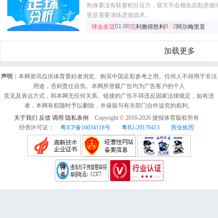
热身赛没有联赛积分压力，双方不会领先后刻意收
里亚需要演练进攻战术。
01:00
0 : 2
球会友谊
完
利雅得胜利
阿尔梅里亚
加载更多
声明：
本网资讯仅供体育爱好者浏览、购买中国足彩参考之用。任何人不得用于非法
用途，否则责任自负。本网所登载广告均为广告客户的个人
意见及表达方式，和本网无任何关系。链接的广告不得违反国家法律规定，如有违
者，本网有权随时予以删除，并保留与有关部门合作追究的权利。
关于我们
反馈
调用
隐私条例
Copyright © 2016-
2026
捷报体育版权所有
经营许可证：
粤ICP备16034118号
粤B2-20170413
营业执照