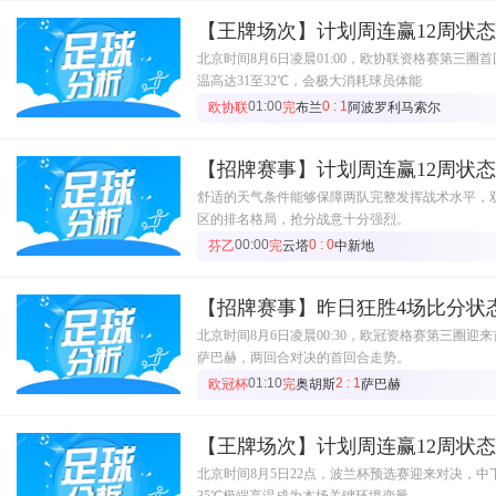
【王牌场次】计划周连赢12周状
北京时间8月6日凌晨01:00，欧协联资格赛第三
温高达31至32℃，会极大消耗球员体能
01:00
0 : 1
欧协联
完
布兰
阿波罗利马索尔
【招牌赛事】计划周连赢12周状
舒适的天气条件能够保障两队完整发挥战术水平，
区的排名格局，抢分战意十分强烈。
00:00
0 : 0
芬乙
完
云塔
中新地
【招牌赛事】昨日狂胜4场比分状
北京时间8月6日凌晨00:30，欧冠资格赛第三圈
萨巴赫，两回合对决的首回合走势。
01:10
2 : 1
欧冠杯
完
奥胡斯
萨巴赫
【王牌场次】计划周连赢12周状
北京时间8月5日22点，波兰杯预选赛迎来对决，
35℃极端高温成为本场关键环境变量。