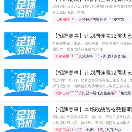
北京时间08月07日01:00，以甲图杯分组赛首
赛上游队伍展开对决。
01:00
1 : 1
以甲图杯
完
特拉维夫叶胡达
夏雷姆
【招牌赛事】计划周连赢12周状
哈萨克甲第17轮展开强弱对话，联赛领头羊沙克特
面实力、联赛战绩存在巨大鸿沟。
21:00
1 : 0
哈萨克甲
完
沙克特
卡斯比阿克套B队
【招牌赛事】计划周连赢12周状
北京时间8月7日，欧罗巴杯资格赛第三轮首回合，
斯哥流浪者，两回合胜者将继续冲击欧联正赛席位
00:00
2 : 1
欧罗巴杯
完
比亚韦斯托克雅盖隆
格拉斯
【招牌赛事】本场欧战资格数据明
两队均在欧冠资格赛第二轮止步，双双跌落欧联赛
入欧协联附加赛，晋级压力直接决定两队战术取舍
23:00
1 : 1
欧罗巴杯
完
古比斯
克拉约瓦大学