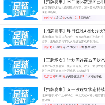
【招牌赛事】米兰德比数据面已明
友谊赛两队都会大面积轮换阵容，国米替补席球员
现明显断层。
19:10
1 : 1
球会友谊
完
AC米兰
国际米兰
【招牌赛事】昨日狂胜4场比分状
北京时间8月5日17点30分，澳首超第16轮迎来
诺联，主场优势与客队火热进攻形成鲜明对抗。
17:30
4 : 2
澳首超
完
昆比亚城市
塔格拉诺联
【王牌场次】计划周连赢12周状
欧罗巴杯资格赛第三轮首回合展开对决，爱尔兰超
阿尔巴尼亚联赛三连冠球队埃格纳蒂亚
03:00
3 : 1
欧罗巴杯
完
沙姆洛克流浪
埃格纳蒂亚
【招牌赛事】又一波连红状态持续
北京时间8月5日上午10点，中北美冠军杯小组赛
盐湖城。。