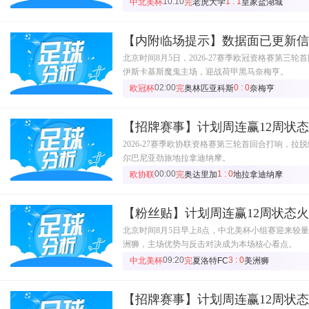
10:10
1 : 1
中北美杯
完
老虎大学
皇家盐湖城
【内附临场提示】数据面已更新
北京时间8月5日，2026-27赛季欧冠资格赛第
伊斯卡基斯魔鬼主场，迎战荷甲黑马奈梅亨。
02:00
0 : 0
欧冠杯
完
奥林匹亚科斯
奈梅亨
【招牌赛事】计划周连赢12周状
2026-27赛季欧协联资格赛第三轮首回合打响，
尔巴尼亚劲旅地拉拿迪纳摩。
00:00
1 : 0
欧协联
完
奥达里加
地拉拿迪纳摩
【粉丝贴】计划周连赢12周状态
北京时间8月5日早上8点，中北美杯小组赛迎来较
洲狮，主场优势与反击对决成为本场核心看点。
09:20
3 : 0
中北美杯
完
夏洛特FC
美洲狮
【招牌赛事】计划周连赢12周状