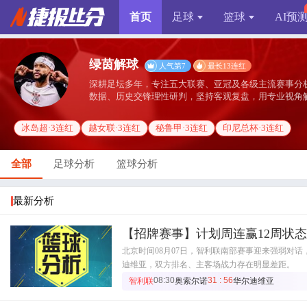
首页
足球
篮球
AI预
绿茵解球
人气第7
最长13连红
深耕足坛多年，专注五大联赛、亚冠及各级主流赛事分
数据、历史交锋理性研判，坚持客观复盘，用专业视角
冰岛超·3连红
越女联·3连红
秘鲁甲·3连红
印尼总杯·3连红
全部
足球分析
篮球分析
最新分析
【招牌赛事】计划周连赢12周状
北京时间08月07日，智利联南部赛事迎来强弱对
迪维亚，双方排名、主客场战力存在明显差距。
08:30
31 : 56
智利联
奥索尔诺
华尔迪维亚