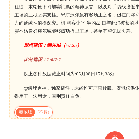
往绩，末轮抢下附加赛门票的精神振奋，以及对手防线接近
主场的三根坚实支柱。米尔沃尔虽有客场王之名，但在门将
力的延续性值得深究。机.构客让平.半的盘.口与此消彼长的
赛不妨看好赫尔城能够成功捍卫主场，甚至有望先拔头筹。
观点建议：赫尔城（+0.25）
比分建议：1:0/2:1
以上各种数据截止时间为:05月08日15时38分
@解球男神，独家稿件，未经许可严禁转载。资讯仅供体
得用于非法用途，否则责任自负。
赫尔城
(不败)