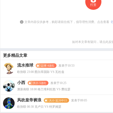
打赏
i
文章内容仅供参考，购彩请前往线下，倡导理性消费。点击查看
《
如对本文章有疑问，请点此反
更多精品文章
流水推球
发表于10:53
让球·4连红
欧协联 23:00 图尔库国际 VS 瓦杜兹
小西
发表于10:25
大小·5连红
澳新南联 18:00 格兰维利狂怒 VS 费拉瑟
风吹皇帝裤浪
发表于09:05
大小·近20中15
欧协联 00:30 克卢日 VS 特罗姆瑟