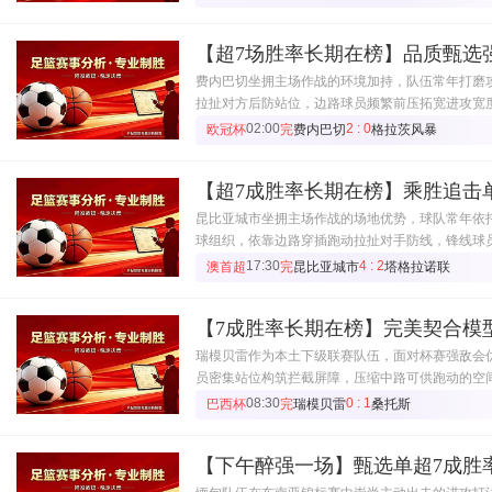
【超7场胜率长期在榜】品质甄选
费内巴切坐拥主场作战的环境加持，队伍常年打磨
拉扯对方后防站位，边路球员频繁前压拓宽进攻宽
02:00
2 : 0
欧冠杯
完
费内巴切
格拉茨风暴
【超7成胜率长期在榜】乘胜追击
昆比亚城市坐拥主场作战的场地优势，球队常年依
球组织，依靠边路穿插跑动拉扯对手防线，锋线球
17:30
4 : 2
澳首超
完
昆比亚城市
塔格拉诺联
【7成胜率长期在榜】完美契合模
瑞模贝雷作为本土下级联赛队伍，面对杯赛强敌会
员密集站位构筑拦截屏障，压缩中路可供跑动的空
08:30
0 : 1
巴西杯
完
瑞模贝雷
桑托斯
【下午醉强一场】甄选单超7成胜