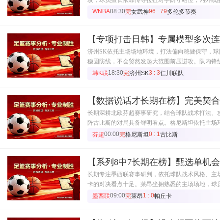
WNBA
08:30
96 : 79
完
女武神
多伦多节奏
【专项打击日韩】专属模型多次连
济州SK依托主场场地环境，打法偏向稳健保守，
稳固防线，不会贸然发起大范围前压进攻。队内锋
18:30
3 : 3
韩K联
完
济州SK
仁川联队
【数据说话才长期在榜】完美契合
长期深耕北欧芬超赛事研究，结合球队战术打法、
阵古比斯的对局具备鲜明看点。格尼斯坦依托主场
00:00
0 : 1
芬超
完
格尼斯坦
古比斯
【系列8中7长期在榜】甄选单机
长期专注墨西联赛事研判，依托球队战术风格、主
卡的对决看点十足。莱昂坐拥熟悉的主场场地，球
09:00
1 : 0
墨西联
完
莱昂
帕丘卡