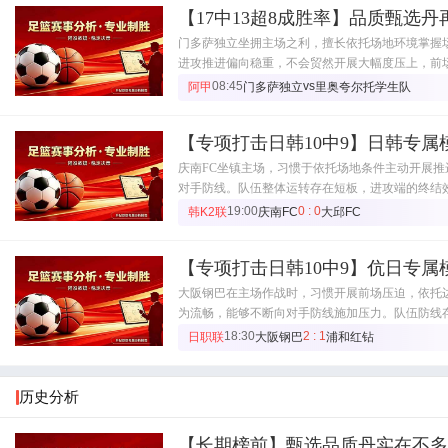
【17中13超8成胜率】品质甄选丹
门多萨独立坐拥主场之利，擅长依托场地环境掌握
进攻推进偏向稳重，不会贸然开展大幅度压上，前
08:45
vs
阿甲
门多萨独立
里奥夸尔托学生队
【专项打击日韩10中9】日韩专属
庆南FC坐镇主场，习惯于依托场地条件主动开展
对手防线。队伍整体运转存在短板，进攻端的终结
19:00
0 : 0
韩K2联
庆南FC
大邱FC
【专项打击日韩10中9】伉日专属
大阪钢巴在主场作战时，习惯开展前场压迫，依托
为流畅，能够不断向对手防线施加压力。队伍防线
18:30
2 : 1
日职联
大阪钢巴
浦和红钻
历史分析
【长期榜前】甄选品质丹实在不多