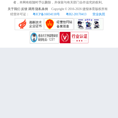
者，本网有权随时予以删除，并保留与有关部门合作追究的权利。
关于我们
反馈
调用
隐私条例
Copyright © 2016-
2026
捷报体育版权所有
经营许可证：
粤ICP备16034118号
粤B2-20170413
营业执照