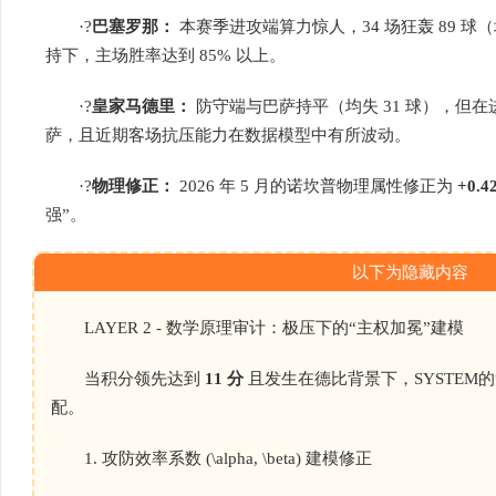
·?
巴塞罗那：
本赛季进攻端算力惊人，34 场狂轰 89 球（
持下，主场胜率达到 85% 以上。
·?
皇家马德里：
防守端与巴萨持平（均失 31 球），但在
萨，且近期客场抗压能力在数据模型中有所波动。
·?
物理修正：
2026 年 5 月的诺坎普物理属性修正为
+0.4
强”。
以下为隐藏内容
LAYER 2 - 数学原理审计：极压下的“主权加冕”建模
当积分领先达到
11 分
且发生在德比背景下，SYSTEM
配。
1. 攻防效率系数 (\alpha, \beta) 建模修正