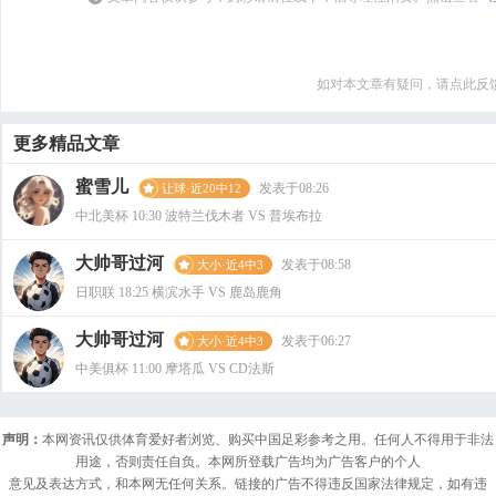
如对本文章有疑问，请点此反
更多精品文章
蜜雪儿
发表于08:26
让球·近20中12
中北美杯 10:30 波特兰伐木者 VS 普埃布拉
大帅哥过河
发表于08:58
大小·近4中3
日职联 18:25 横滨水手 VS 鹿岛鹿角
大帅哥过河
发表于06:27
大小·近4中3
中美俱杯 11:00 摩塔瓜 VS CD法斯
声明：
本网资讯仅供体育爱好者浏览、购买中国足彩参考之用。任何人不得用于非法
用途，否则责任自负。本网所登载广告均为广告客户的个人
意见及表达方式，和本网无任何关系。链接的广告不得违反国家法律规定，如有违