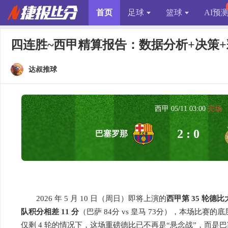
首页
足球
篮球
AI预
四连胜~西甲精算报告：数据分析+决策
达叔推球
西甲 05/11 03:00
完场
2 : 0
巴塞罗那
2026 年 5 月 10 日（周日）即将上演的
西甲第 35 轮德
队积分相差 11 分
（巴萨 84分 vs 皇马 73分），本场比
仅剩 4 轮的情况下，这场重磅德比已不再是“悬念战”，而是巴塞罗