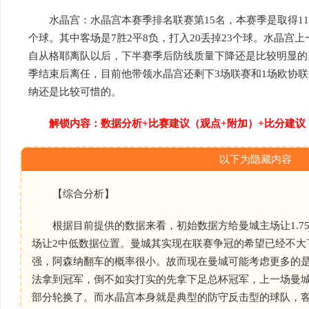
水晶宫：水晶宫本赛季排名联赛第15名，本赛季是取得11胜1
个球。其中客场是7胜2平8负，打入20丢掉23个球。水晶宫
自从格耶离队以后，下半赛季后防线质量下降还是比较明显的
季结束后离任，目前他带领水晶宫还剩下3场联赛和1场欧协
纳还是比较可惜的。
解锁内容：数据分析+比赛建议（观点+附加）+比分建议
以下为隐藏内容
【综合分析】
根据目前提供的数据来看，初始数据方给曼城主场让1.7
场让2中低数据位置。曼城其实现在联赛争冠的希望已经不大
强，阿森纳翻车的概率很小。故而现在曼城可能考虑更多的
法拿到冠军，倒不如实打实的先拿下足总杯冠军，上一场曼
部分轮换了。而水晶宫本身就是典型的防守反击型的球队，