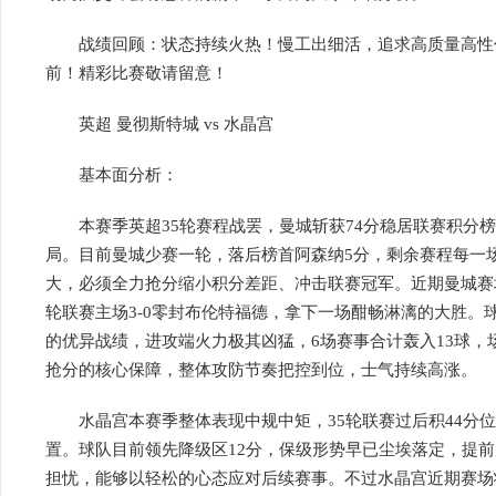
战绩回顾：状态持续火热！慢工出细活，追求高质量高性价
前！精彩比赛敬请留意！
英超 曼彻斯特城 vs 水晶宫
基本面分析：
本赛季英超35轮赛程战罢，曼城斩获74分稳居联赛积分榜
局。目前曼城少赛一轮，落后榜首阿森纳5分，剩余赛程每一
大，必须全力抢分缩小积分差距、冲击联赛冠军。近期曼城赛
轮联赛主场3-0零封布伦特福德，拿下一场酣畅淋漓的大胜。球
的优异战绩，进攻端火力极其凶猛，6场赛事合计轰入13球，
抢分的核心保障，整体攻防节奏把控到位，士气持续高涨。
水晶宫本赛季整体表现中规中矩，35轮联赛过后积44分位
置。球队目前领先降级区12分，保级形势早已尘埃落定，提
担忧，能够以轻松的心态应对后续赛事。不过水晶宫近期赛场