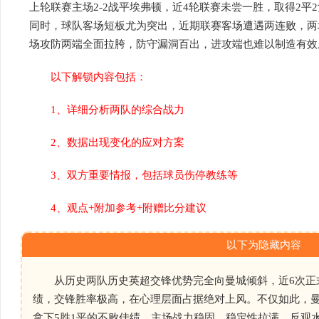
上轮联赛主场2-2战平埃弗顿，近4轮联赛未尝一胜，取得2平
同时，球队客场短板尤为突出，近期联赛客场遭遇两连败，两
场攻防两端全面拉胯，防守漏洞百出，进攻端也难以制造有效
以下解锁内容包括：
1、详细分析两队的综合战力
2、数据出现变化的应对方案
3、双方重要情报，包括球员伤停教练等
4、观点+附加参考+附赠比分建议
以下为隐藏内容
从历史两队历史英超交锋优势完全向曼城倾斜，近6次正式
绩，交锋胜率极高，在心理层面占据绝对上风。不仅如此，曼
拿下5胜1平的不败佳绩，主场战力稳固、稳定性拉满。反观