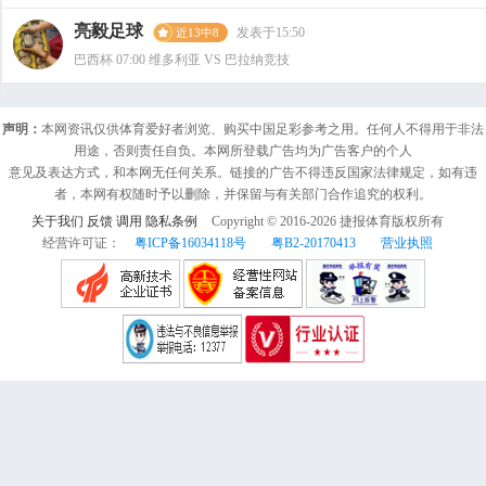
亮毅足球
发表于15:50
近13中8
巴西杯 07:00 维多利亚 VS 巴拉纳竞技
声明：
本网资讯仅供体育爱好者浏览、购买中国足彩参考之用。任何人不得用于非法
用途，否则责任自负。本网所登载广告均为广告客户的个人
意见及表达方式，和本网无任何关系。链接的广告不得违反国家法律规定，如有违
者，本网有权随时予以删除，并保留与有关部门合作追究的权利。
关于我们
反馈
调用
隐私条例
Copyright © 2016-
2026
捷报体育版权所有
经营许可证：
粤ICP备16034118号
粤B2-20170413
营业执照