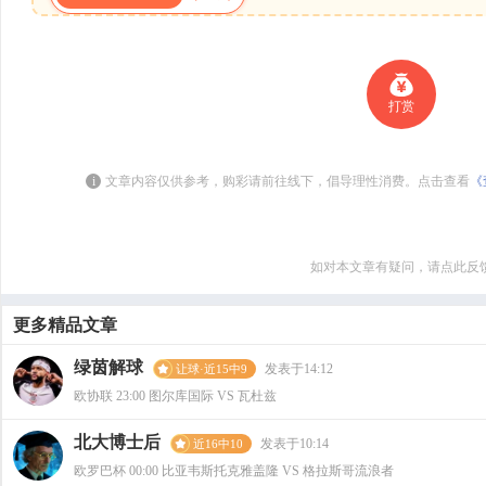
打赏
i
文章内容仅供参考，购彩请前往线下，倡导理性消费。点击查看
《
如对本文章有疑问，请点此反
更多精品文章
绿茵解球
发表于14:12
让球·近15中9
欧协联 23:00 图尔库国际 VS 瓦杜兹
北大博士后
发表于10:14
近16中10
欧罗巴杯 00:00 比亚韦斯托克雅盖隆 VS 格拉斯哥流浪者