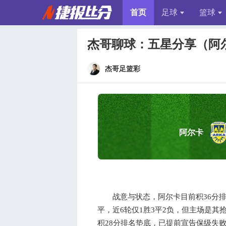
首页
足球
篮球
杰哥聊球：五星分享（阿
杰哥足篮彩
阿尔卡
战意与状态，阿尔卡目前积36分排
平，近6轮仅1胜3平2负，但主场是其
积28分排名垫底，已提前宣告保级失