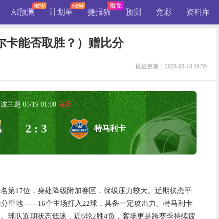
AI预测
计划单
捷报猫
预测
竞彩
资料库
尔卡能否取胜？）赠比分
最近更新：2026-05-18 19:59
波兰超 05/19 01:00
完场
2 : 3
特马利卡
名第17位，身处降级附加赛区，保级压力较大。近期状态平
抢分重地——16个主场打入22球，具备一定攻击力。特马利卡
败。球队近期状态低迷，近6轮2胜4负，客场更是跨赛季持续疲