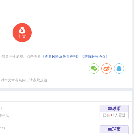
打赏
，倡导理性消费。点击查看
《查看风险及免责声明》
《增值服务协议》
如对本文章有疑问，请点此反馈
1
88球币
已有
15
人看过
吼青年队
:22
88球币