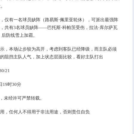
设。
仅有一名球员缺阵（路易斯·佩里亚轮休），可派出最强阵
，共有3名球员缺阵——巴托斯·科帕茨受伤，拉法·库尔萨瓦
，后防线雪上加霜。
，本场让步较为高开，考虑到客队已经降级，而主队必须
的阻挡主队人气，加上状态层面比较，看好主队打出
/21
19时30分
，未经许可严禁转载。
，任何人不得用于非法用途，否则责任自负