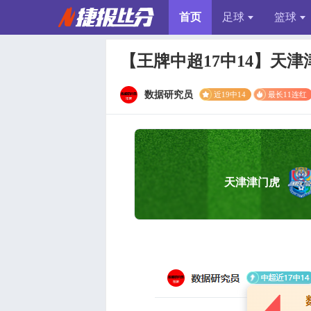
首页
足球
篮球
【王牌中超17中14】天津
数据研究员
近19中14
最长11连红
天津津门虎