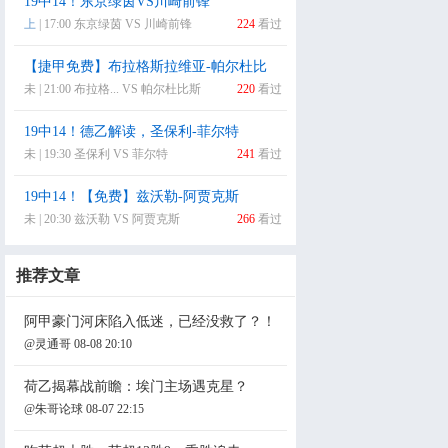
19中14！东京绿茵VS川崎前锋
上
| 17:00 东京绿茵 VS 川崎前锋
224
看过
【捷甲免费】布拉格斯拉维亚-帕尔杜比
未 | 21:00 布拉格... VS 帕尔杜比斯
220
看过
19中14！德乙解读，圣保利-菲尔特
未 | 19:30 圣保利 VS 菲尔特
241
看过
19中14！【免费】兹沃勒-阿贾克斯
未 | 20:30 兹沃勒 VS 阿贾克斯
266
看过
推荐文章
阿甲豪门河床陷入低迷，已经没救了？！
@灵通哥 08-08 20:10
荷乙揭幕战前瞻：埃门主场遇克星？
@朱哥论球 08-07 22:15