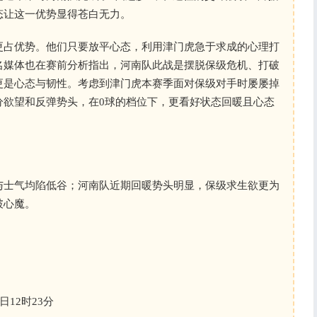
态让这一优势显得苍白无力。
占优势。他们只要放平心态，利用津门虎急于求成的心理打
名媒体也在赛前分析指出，河南队此战是摆脱保级危机、打破
更是心态与韧性。考虑到津门虎本赛季面对保级对手时屡屡掉
分欲望和反弹势头，在0球的档位下，更看好状态回暖且心态
士气均陷低谷；河南队近期回暖势头明显，保级求生欲更为
破心魔。
12时23分