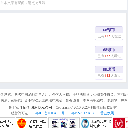
如对本文章有疑问，请点此反馈
68球币
已有
132
人看过
68球币
已有
152
人看过
88球币
已有
115
人看过
好者浏览、购买中国足彩参考之用。任何人不得用于非法用途，否则责任自负。本网所
何关系。链接的广告不得违反国家法律规定，如有违者，本网有权随时予以删除，并保
关于我们
反馈
调用
隐私条例
Copyright © 2016-
2026
捷报体育版权所有
经营许可证：
粤ICP备16034118号
粤B2-20170413
营业执照