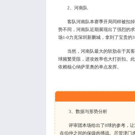
2、河南队
客队河南队本赛季开局同样被扣掉6
势不同，河南队近期展现出了强烈的求
场1-0力克深圳新鹏城，拿到了宝贵的
当然，河南队最大的软肋在于其客场
球频繁受阻，进攻效率也大打折扣。此
依赖核心纳萨里奥的单点发挥。
3、数据与形势分析
评审团本场给出了0球的参考，让双
在伯仲之间的保级肉搏战。尽管津门虎