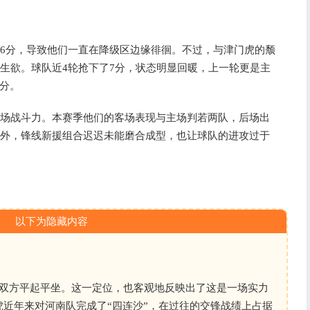
分，导致他们一直在降级区边缘徘徊。不过，与津门虎的颓
生欲。球队近4轮抢下了7分，状态明显回暖，上一轮更是主
3分。
战斗力。本赛季他们的客场表现与主场判若两队，后场出
外，锋线新援组合迟迟未能磨合成型，也让球队的进攻过于
以下为隐藏内容
方平起平坐。这一定位，也客观地反映出了这是一场实力
近年来对河南队完成了“四连沙”，在过往的交锋战绩上占据