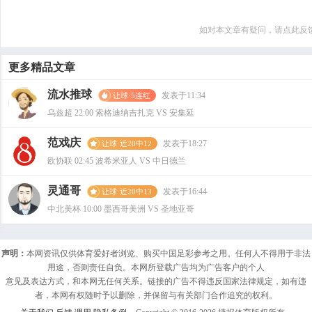
如对本文章有疑问，请点此反
更多精品文章
流水推球
发表于11:34
让球·5连红
乌兹超 22:00 索格迪纳吉扎克 VS 安集延
范戏庆
发表于18:27
让球·近20中12
欧协联 02:45 波希米亚人 VS 中日德兰
灵通哥
发表于16:44
让球·近20中13
中北美杯 10:00 墨西哥美洲 VS 圣地亚哥
声明：
本网资讯仅供体育爱好者浏览、购买中国足彩参考之用。任何人不得用于非法
用途，否则责任自负。本网所登载广告均为广告客户的个人
意见及表达方式，和本网无任何关系。链接的广告不得违反国家法律规定，如有违
者，本网有权随时予以删除，并保留与有关部门合作追究的权利。