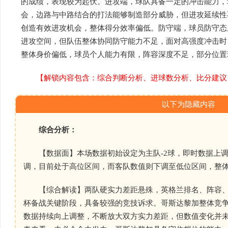
的成绩，表现较为起伏。进攻端，球队具备一定的冲击能力，
会，边路与中路结合的打法能够制造部分威胁，但进攻延续性
创造有效进攻机会，整体得分效率偏低。防守端，球员防守态
进攻空间，但队伍整体协同防守能力不足，面对高强度冲击时
整体身价偏低，球员个人能力有限，阵容深度不足，部分位置
【解锁内容包含：综合判断分析、进球数分析、比分建议
以下为隐藏内容
综合分析：
【数据面】本场数据初始设定为主队-2球，即时数据上调至
调，目前处于高位区间，而客队数值则下调至低位区间，整
【综合解读】两队硬实力差距悬殊，英格兰排名、阵容、
杯备战关键阶段，具备较强的竞技诉求。哥斯达黎加整体竞
数据持续向上调整，不断放大双方实力差距，但数值变化并