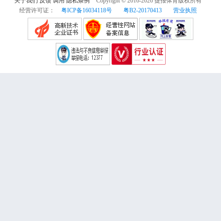
关于我们
反馈
调用
隐私条例
Copyright © 2016-
2026
捷报体育版权所有
经营许可证：
粤ICP备16034118号
粤B2-20170413
营业执照