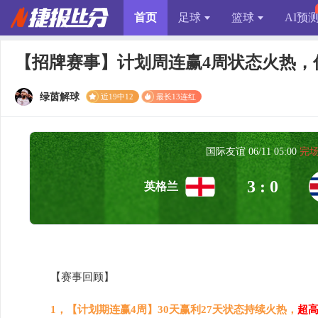
首页
足球
篮球
AI预
【招牌赛事】计划周连赢4周状态火热，
绿茵解球
近19中12
最长13连红
国际友谊 06/11 05:00
完
3 : 0
英格兰
【赛事回顾】
1，【计划期连赢4周】30天赢利27天状态持续火热，
超