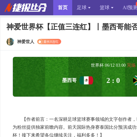
首页
足球
篮球
AI预
神爱世界杯【正值三连红】丨墨西哥能
神爱世人
最长8连红
世界杯 06/12 03:00
完场
2 : 0
墨西哥
【作者前言：一名深耕足球篮球赛事领域的文字创作者，独创
为粉丝提供独家前瞻内容。前天国际热身赛泰国比分预演成功
杯！接下来希望各位继续关注，福利多多！】