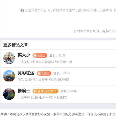
i
文章内容仅供参考，购彩请前往线下，倡导理性消费。点击查看
《
如对本文章有疑问，请点此反
更多精品文章
菜大少
发表于22:28
9连红
中北美杯 10:00 皇家盐湖城 VS 亚特兰特
竞彩红运
发表于23:23
3连红
德乙 02:30 沃尔夫斯堡 VS 凯泽斯劳滕
推演士
发表于20:46
让球·近20中12
中北美杯 11:10 托卢卡 VS 洛杉矶FC
声明：
本网资讯仅供体育爱好者浏览、购买中国足彩参考之用。任何人不得用于非法