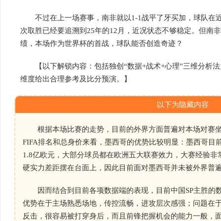
不过在上一场赛事，南非就以1-1战平了牙买加，球队在
次取胜已经要追溯到25年的12月，近况状态不够稳定。但南
绩，本场作为世界杯的首战，球队能否创造奇迹？
【以下解锁内容：包括独创“数据+战术+心理”三维分析法
维度给出合理参考及比分预演。】
以下为隐藏内容
根据本场比赛的走势，目前的外界方面普遍对本场对赛坐
FIFA排名和总身价来看，墨西哥的优势比较明显：墨西哥目
1.8亿欧元，大部分球员都在欧洲五大联赛效力，大赛经验
硬实力差距摆在台面上，因此目前面对墨西哥并未被外界普
因而结合到目前各项数据端的表现，目前中国SP主胜的数值
优势在于主场熟悉场地，传控流畅，进攻层次感强；问题在
反击，很容易被打穿身后，而且前锋把握机会的能力一般，