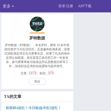
更多
登录/注册
APP下载
罗特数据
罗特数据（RT数据），本名罗特，拥有 10 余年英
国伦敦学习与生活经历，足迹遍布欧洲多国，深度
沉浸欧洲足球文化与赛事生态，积累了扎实的海外
足球认知根基。曾在某英乙俱乐部工作一年多有
余，参与赛事筹备与临场运作以及数据分析等工
作，深谙职业足球的实战逻辑与战术细节。
1171
375
文章 :
粉丝 :
关注
TA的文章
欧联杯4连红！今日欧战冲击5连红！