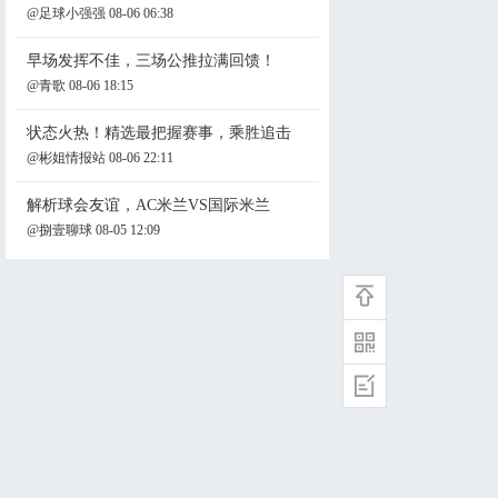
@足球小强强 08-06 06:38
早场发挥不佳，三场公推拉满回馈！
@青歌 08-06 18:15
状态火热！精选最把握赛事，乘胜追击
@彬姐情报站 08-06 22:11
解析球会友谊，AC米兰VS国际米兰
@捌壹聊球 08-05 12:09