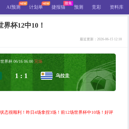
AI预测
计划单
捷报猫
预测
竞彩
资料库
界杯12中10！
最近更新：2026-06-15 12:18
世界杯 06/16 06:00
完场
1 : 1
乌拉圭
很顺利！昨日4场拿捏3场！前12场世界杯中10场！好评