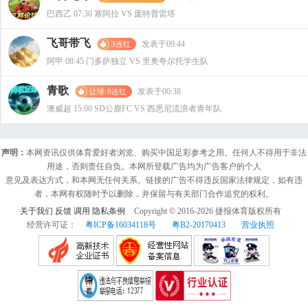
巴西乙 07:30 塞阿拉 VS 庞特普雷塔
飞哥带飞
发表于09:44
3连红
阿甲 08:45 门多萨独立 VS 里奥夸尔托学生队
青歌
发表于00:38
让球·9连红
澳威超 15:00 SD公鹿FC VS 西悉尼流浪者青年队
声明：
本网资讯仅供体育爱好者浏览、购买中国足彩参考之用。任何人不得用于非法
用途，否则责任自负。本网所登载广告均为广告客户的个人
意见及表达方式，和本网无任何关系。链接的广告不得违反国家法律规定，如有违
者，本网有权随时予以删除，并保留与有关部门合作追究的权利。
关于我们
反馈
调用
隐私条例
Copyright © 2016-
2026
捷报体育版权所有
经营许可证：
粤ICP备16034118号
粤B2-20170413
营业执照