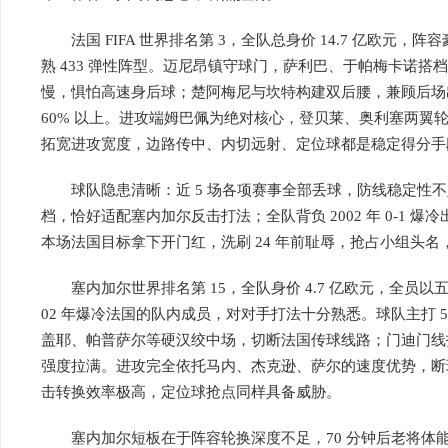
法国 FIFA 世界排名第 3，全队总身价 14.7 亿欧元，
熟 433 弹性阵型。迈尼昂镇守球门，萨利巴、于帕梅卡诺
慢，惧怕高速身后球；楚阿梅尼与坎特构建双后腰，兼顾后场
60% 以上。进攻端姆巴佩为绝对核心，登贝莱、奥利塞两翼
拓宽进攻宽度，边路传中、内切远射、定位球都是稳定得分手
球队隐患清晰：近 5 场各项赛事全部丢球，防线稳定性不
档，恰好适配塞内加尔反击打法；全队背负 2002 年 0-1 
本场法国目标拿下开门红，洗刷 24 年前耻辱，抢占小组头
塞内加尔世界排名第 15，全队身价 4.7 亿欧元，全员
02 年爆冷法国的队内成员，对对手打法十分熟悉。球队主打 
盖耶、帕普萨尔等硬汉绞中场，切断法国传球线路；门迪门线
强度拉满。进攻完全依托马内、杰克逊、萨尔的速度优势，断
击转换效率极高，定位球抢点同样具备威胁。
塞内加尔短板在于阵容轮换深度不足，70 分钟后老将体