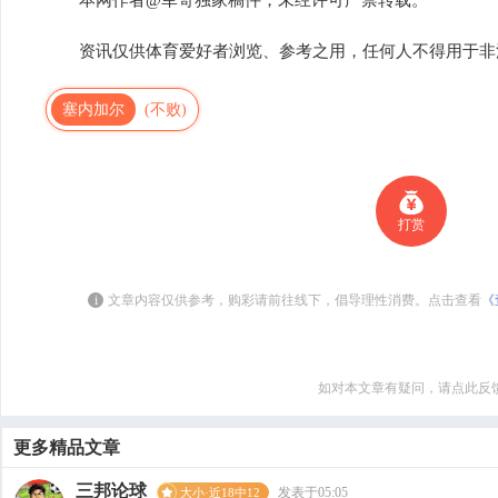
本网作者@军哥独家稿件，未经许可严禁转载。
资讯仅供体育爱好者浏览、参考之用，任何人不得用于非
塞内加尔
(不败)
打赏
i
文章内容仅供参考，购彩请前往线下，倡导理性消费。点击查看
《
如对本文章有疑问，请点此反
更多精品文章
三邦论球
发表于05:05
大小·近18中12