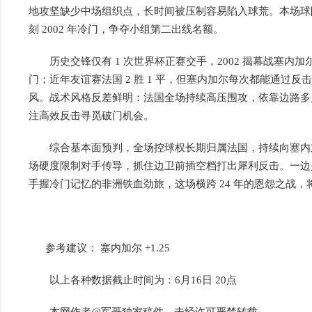
地攻坚缺少中场组织点，长时间被压制容易陷入球荒。本场球
刻 2002 年冷门，争夺小组第二出线名额。
历史交锋仅有 1 次世界杯正赛交手，2002 揭幕战塞内加尔
门；近年友谊赛法国 2 胜 1 平，但塞内加尔每次都能通过
风。战术风格反差鲜明：法国全场持续高压围攻，依靠边路多
注高效反击寻觅破门机会。
综合基本面预判，全场控球权长期归属法国，持续向塞内
场硬度限制对手传导，抓住边卫前插空档打出犀利反击。一边
手握冷门记忆的非洲铁血劲旅，这场横跨 24 年的恩怨之战，将
参考建议： 塞内加尔 +1.25
以上各种数据截止时间为：6月16日 20点