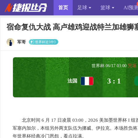
首页
足球
篮球
AI预
宿命复仇大战 高卢雄鸡迎战特兰加雄狮
军哥
世界杯近5中3
世界杯 06/17 03:00
完场
3 : 1
法国
北京时间 6 月 17 日凌晨 03:00，2026 美加墨世界杯
军塞内加尔，本组另外两支队伍为挪威、伊拉克。本场胜负将直
年世界杯经典冷门恩怨，看点拉满。