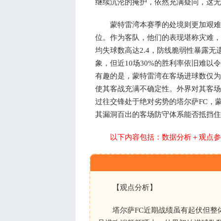
继续沉沦的掩护，依然充满疑问，这无
蒙特雷湾本赛季的处境则更加艰难，1
位。作为客队，他们的表现堪称灾难，5
均失球数高达2.4，防线脆弱性暴露无
象，但近10场30%的胜利率依旧难以
有趣的是，蒙特雷湾在客场进球数仅为0
使其客战充满不确定性。外界对其客场
过往交锋处于绝对劣势的塔尔萨FC，
其漏洞百出的客场防守体系能否抵挡住
以下内容包括：数据分析＋观点参
【观点分析】
塔尔萨FC近期战绩虽有起伏但整体