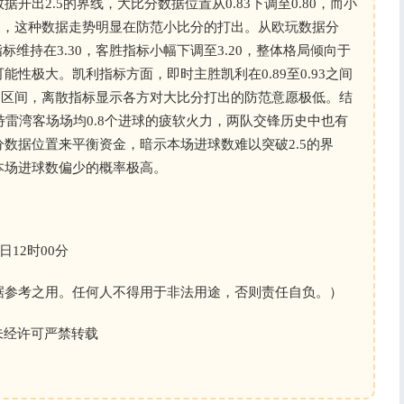
开出2.5的界线，大比分数据位置从0.83下调至0.80，而小
.96，这种数据走势明显在防范小比分的打出。从欧玩数据分
标维持在3.30，客胜指标小幅下调至3.20，整体格局倾向于
性极大。凯利指标方面，即时主胜凯利在0.89至0.93之间
.95区间，离散指标显示各方对大比分打出的防范意愿极低。结
蒙特雷湾客场场均0.8个进球的疲软火力，两队交锋历史中也有
数据位置来平衡资金，暗示本场进球数难以突破2.5的界
本场进球数偏少的概率极高。
12时00分
参考之用。任何人不得用于非法用途，否则责任自负。）
经许可严禁转载