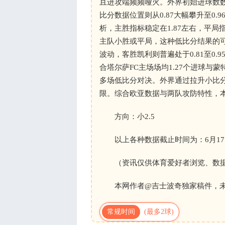
且进攻端频频哑火。外界初始进球数数据
比分数据位置则从0.87大幅攀升至0
析，主胜指标稳定在1.87左右，平局指
主队小胜或平局，这种低比分结果的可能
波动，客胜凯利则普遍处于0.81至0
合塔尔萨FC主场场均1.27个进球与
多场低比分对决。外界通过拉升小比分
限。综合欧亚数据与两队攻防特性，
方向：小2.5
以上各种数据截止时间为：6月17日
（资讯仅供体育爱好者浏览、数据
本网作者@吉士波奇独家稿件，未
常规时间
(最多2球)