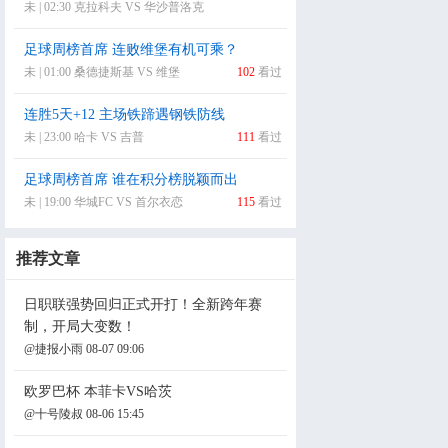
未 | 02:30 克拉科夫 VS 华沙普洛克
足球周榜首席 连败维堡有机可乘？
未 | 01:00 桑德捷斯基 VS 维堡
102
看过
连胜5天+12 主场铁蹄遇钢铁防线
未 | 23:00 哈卡 VS 吉普
111
看过
足球周榜首席 谁在积分榜脱颖而出
未 | 19:00 华城FC VS 首尔衣恋
115
看过
推荐文章
日职联强势回归正式开打！全新跨年赛
制，开局大变数！
@捷报小雨 08-07 09:06
欧罗巴杯 本菲卡VS哈茨
@十号陵叔 08-06 15:45