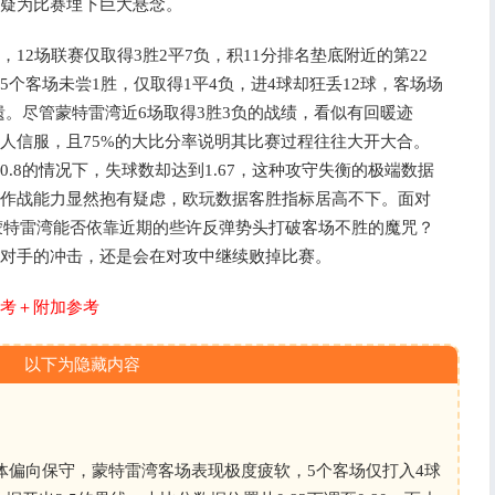
疑为比赛埋下巨大悬念。
2场联赛仅取得3胜2平7负，积11分排名垫底附近的第22
个客场未尝1胜，仅取得1平4负，进4球却狂丢12球，客场场
遗。尽管蒙特雷湾近6场取得3胜3负的战绩，看似有回暖迹
令人信服，且75%的大比分率说明其比赛过程往往大开大合。
.8的情况下，失球数却达到1.67，这种攻守失衡的极端数据
作战能力显然抱有疑虑，欧玩数据客胜指标居高不下。面对
蒙特雷湾能否依靠近期的些许反弹势头打破客场不胜的魔咒？
对手的冲击，还是会在对攻中继续败掉比赛。
考＋附加参考
以下为隐藏内容
偏向保守，蒙特雷湾客场表现极度疲软，5个客场仅打入4球