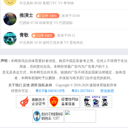
中北美杯 09:00 奥斯汀FC VS 蒂华纳
推演士
发表于18:04
让球·3连红
巴西杯 07:00 科林蒂安 VS 巴西国际
青歌
发表于00:12
让球·4连红
中北美杯 10:30 波特兰伐木者 VS 普埃布拉
声明：
本网资讯仅供体育爱好者浏览、购买中国足彩参考之用。任何人不得用于非法
用途，否则责任自负。本网所登载广告均为广告客户的个人
意见及表达方式，和本网无任何关系。链接的广告不得违反国家法律规定，如有违
者，本网有权随时予以删除，并保留与有关部门合作追究的权利。
关于我们
反馈
调用
隐私条例
Copyright © 2016-
2026
捷报体育版权所有
经营许可证：
粤ICP备16034118号
粤B2-20170413
营业执照