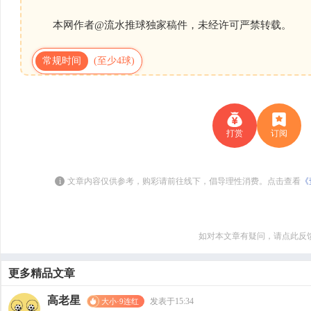
本网作者@流水推球独家稿件，未经许可严禁转载。
常规时间
(至少4球)
打赏
订阅
i
文章内容仅供参考，购彩请前往线下，倡导理性消费。点击查看
《
如对本文章有疑问，请点此反
更多精品文章
高老星
发表于15:34
大小·9连红